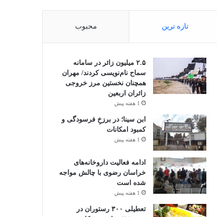
تازه ترین
محبوب
۲.۵ میلیون زائر در سامانه
سماح نام‌نویسی کردند/ مهران
همچنان نخستین مرز خروجی
زائران اربعین
1 هفته پیش
ابن سینا؛ در برزخِ فرسودگی و
کمبود امکانات
1 هفته پیش
ادامه فعالیت داروخانه‌های
خراسان رضوی با چالش مواجه
شده است
1 هفته پیش
تعطیلی ۳۰۰ رستوران در