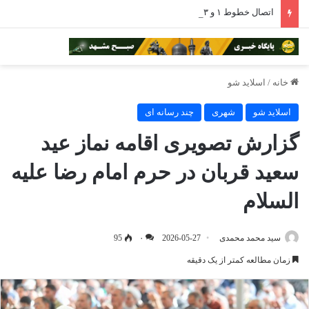
اتصال خطوط ۱ و ۳ مترو مشهد با افتتاح ایستگاه بسیج برقرار شد
خانه
/
اسلاید شو
اسلاید شو
شهری
چند رسانه ای
گزارش تصویری اقامه نماز عید
سعید قربان در حرم امام رضا علیه
السلام
سید محمد محمدی
2026-05-27
۰
95
زمان مطالعه کمتر از یک دقیقه