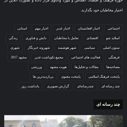
حوزه فرهنگ و اقتصاد، انعکاس و مورد واکاوی قرار داده و بصورت آنلاین در
اختیار مخاطبان خود بگذارند.
اجتماعی
اخبار افغانستان
اخبار غدیر
اخبار مهم
استانی
اسلاید شو
اقتصادی
تعامل با مخاطبان
دانش و فناوری
زندگی
ستون اصلی
سیاسی
شهر هوشمند
شهروند خبرنگار
شهری
فرهنگی
فعالیت های اجتماعی
مجمع نکوداشت غدیر
مشهد 2017
مصاحبه‌ها
مقالات و تحلیل‌ها
هویت مشهد
ورزشی
پایتخت فرهنگ اسلامی
پایتخت معنوی
پربازدیدترین ها
چند رسانه ای
چندرسانه‌ای
گزارش تصویری
یادداشت روز
چند رسانه ای
گزارش
مو
تصویری
گرا