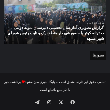
آغاز
دهک
سال
مدر
تحصیلی
ور
دبیرستان
مش
نمونه
2024-09-23
گزارش تصویری آغاز سال تحصیلی دبیرستان نمونه دولتی
دولتی
دخترانه کوثر با حضورشهردار منطقه یک و نایب رئیس شورای
دخترانه
شهر مشهد
م
کوثر
با
حضورشهردار
منطقه
مجوزها
یک
و
نایب
رئیس
شورای
تمامی حقوق این تارنما متعلق است به پایگاه خبری صبح مشهد
برداشت خبر
شهر
با ذکر منبع بلامانع است
مشهد
فیسبوک
ایکس
اینستاگرام
تلگرام