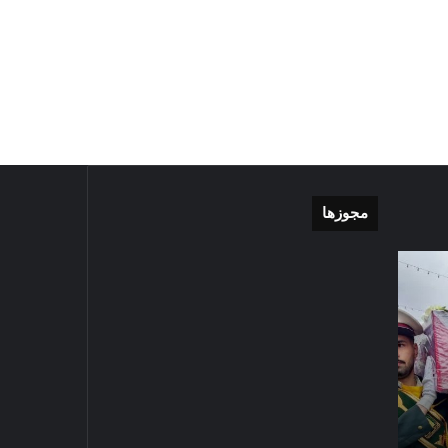
مجوزها
موشن
گزارش
گرافی
تصویری
دهکده
اقامه
مدرن
نماز
ورزشی
عید
مشهد
سعید
تی
1405-03-06
قربان
گزارش تصویری اق
1403-04-10
در
رای
موشن گرافی دهکده مدرن
سعید قربان در ح
حرم