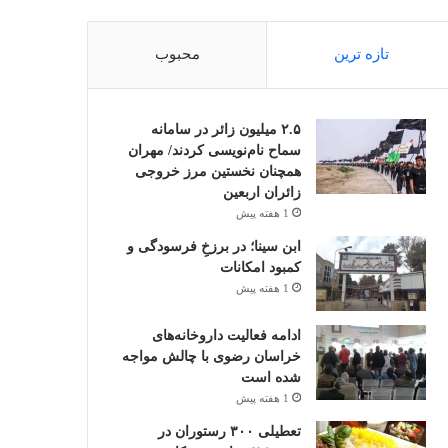
تازه ترین
محبوب
۲.۵ میلیون زائر در سامانه
سماح نام‌نویسی کردند/ مهران
همچنان نخستین مرز خروجی
زائران اربعین
1 هفته پیش
ابن سینا؛ در برزخِ فرسودگی و
کمبود امکانات
1 هفته پیش
ادامه فعالیت داروخانه‌های
خراسان رضوی با چالش مواجه
شده است
1 هفته پیش
تعطیلی ۳۰۰ رستوران در