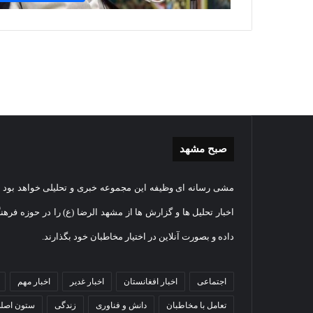
صبح مشهد
غبارروبی
گزارش
مشی رسانه ای وظیفه این مجموعه خبری و تحلیلی خواهد بود و
مضجع
تصویر
نورانی
تشییع
اخبار تحلیل ها و گزارش ها از مشهد الرضا (ع) را در حوزه فرهن
امام
پیکر
داده و بصورت آنلاین در اختیار مخاطبان خود بگذارند.
رضا(علیه
مطهر
السلام)
شهید
07
+
امنیت
اقامه نماز عید
گزا
اجتماعی
1404-07-05
اخبار افغانستان
اخبار غدیر
اخبار مهم
فیلم
ستوانی
 حرم امام رضا
غبارروبی مضجع نورانی امام
مطه
مهدی
تعامل با مخاطبان
دانش و فناوری
زندگی
ستون اصل