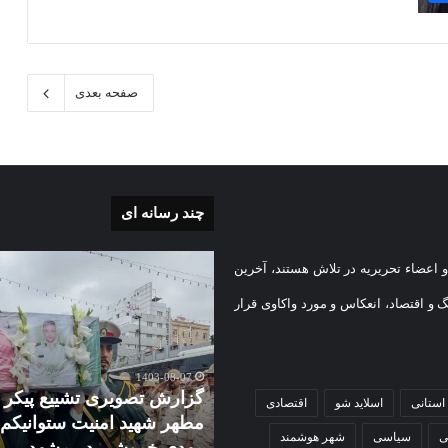
صفحه بعدی
چند رسانه ای
گزارش
 اعضاء تحریریه در تلاش هستند، آخرین
ی
تصویری
آغاز
گ و اقتصاد، انعکاس و مورد واکاوی قرار
سال
1403-07-02
تحصیلی
گزارش تصویری آغاز سال
دبیرستان
تحصیلی دبیرستان نمونه دول
1403-08-
نمونه
رش تصویری تشییع پیکر
دخترانه کوثر با حضورشهردار
استانی
اسلاید شو
اقتصادی
کم
دولتی
ر شهید امنیت ستوانیکم
منطقه یک و نایب رئیس شو
دخترانه
ی
سیاسی
شهر هوشمند