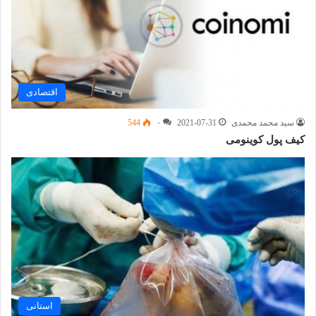
اقتصادی
سید محمد محمدی
2021-07-31
۰
544
کیف پول کوینومی
استانی