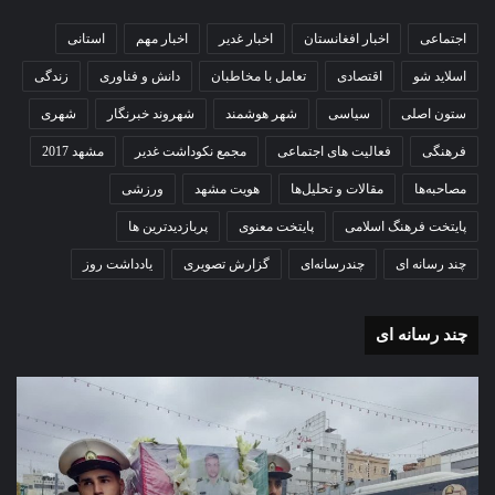
اجتماعی
اخبار افغانستان
اخبار غدیر
اخبار مهم
استانی
اسلاید شو
اقتصادی
تعامل با مخاطبان
دانش و فناوری
زندگی
ستون اصلی
سیاسی
شهر هوشمند
شهروند خبرنگار
شهری
فرهنگی
فعالیت های اجتماعی
مجمع نکوداشت غدیر
مشهد 2017
مصاحبه‌ها
مقالات و تحلیل‌ها
هویت مشهد
ورزشی
پایتخت فرهنگ اسلامی
پایتخت معنوی
پربازدیدترین ها
چند رسانه ای
چندرسانه‌ای
گزارش تصویری
یادداشت روز
چند رسانه ای
گزارش
گزا
تصویری
تصو
تشییع
آغاز
پیکر
سا
مطهر
تحص