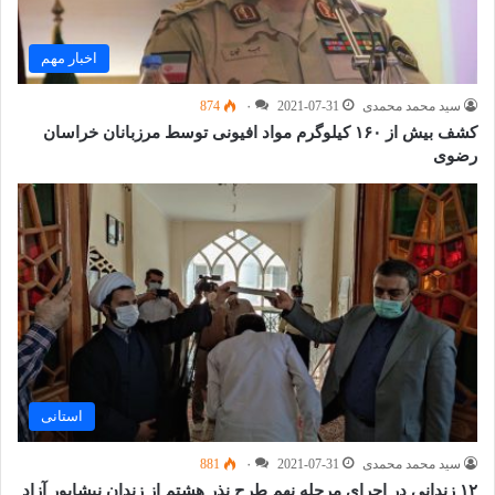
اخبار مهم
سید محمد محمدی
2021-07-31
۰
874
کشف بیش از ۱۶۰ کیلوگرم مواد افیونی توسط مرزبانان خراسان
رضوی
استانی
سید محمد محمدی
2021-07-31
۰
881
۱۲ زندانی در اجرای مرحله نهم طرح نذر هشتم از زندان نیشابور آزاد