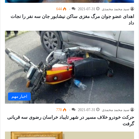
سید محمد محمدی
2021-07-31
۰
644
اهدای عضو جوان مرگ مغزی ساکن نیشابور جان سه نفر را نجات
داد
اخبار مهم
سید محمد محمدی
2021-07-31
۰
770
حرکت خودرو خلاف مسیر در شهر تایباد خراسان رضوی سه قربانی
گرفت