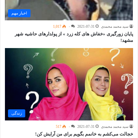
اخبار مهم
سید محمد محمدی
2021-07-31
۰
1,017
پایان زورگیری «خفاش های کله زرد » از پولدارهای حاشیه شهر
مشهد!
زندگی
سید محمد محمدی
2021-07-31
۰
517
خجالت می‌کشم به خانمم بگویم برای من آرایش کن!