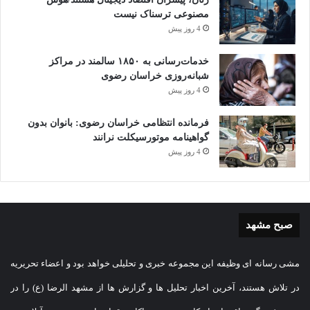
r
sa
ail
tte
bo
y
tF
ts
gr
مصنوعی ترسناک نیست
ky
e
ش
4 روز پیش
ge
r
ok
Li
ri
A
a
pe
C
تر
زن مشهدی
صبح مشهد
پیک موتوری
nk
en
pp
m
ha
ا
خدمات‌رسانی به ۱۸۵۰ سالمند در مراکز
شبانه‌روزی خراسان رضوی
dl
t
ک
4 روز پیش
y
گذ
فرمانده انتظامی خراسان رضوی: بانوان بدون
ار
گواهینامه موتورسیکلت نرانند
ی
4 روز پیش
صبح مشهد
مشی رسانه ای وظیفه این مجموعه خبری و تحلیلی خواهد بود و اعضاء تحریریه
در تلاش هستند، آخرین اخبار تحلیل ها و گزارش ها از مشهد الرضا (ع) را در