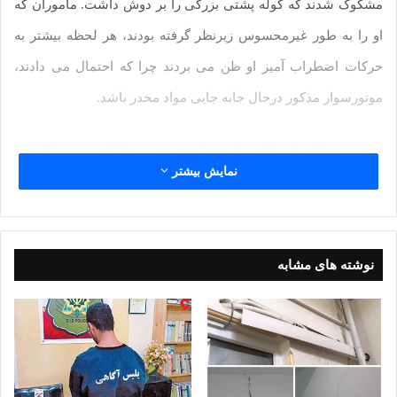
مشکوک شدند که کوله پشتی بزرگی را بر دوش داشت. ماموران که
او را به طور غیرمحسوس زیرنظر گرفته بودند، هر لحظه بیشتر به
حرکات اضطراب آمیز او ظن می بردند چرا که احتمال می دادند،
موتورسوار مذکور درحال جابه جایی مواد مخدر باشد.
به همین دلیل ماموران به او نزدیک شدند و مدارک موتورسیکلت را
نمایش بیشتر
درخواست کردند اما موتورسوار که کلاه کاسکت بزرگی بر سر
داشت، تلاش می کرد تا حد امکان کمتر سخن بگوید به این دلیل فقط
به گفتن کلمه «ندارم» اکتفا کرد. این رفتارها در حالی شک ماموران
نوشته های مشابه
را بیشتر کرد که درون کوله پشتی موتورسوار فقط مقدار زیادی
پارچه کهنه بود.
به گزارش خراسان، حالا دیگر فرضیه سرقت موتورسیکلت بدون
مدارک هم به دیگر احتمالات پلیسی افزوده شده بود که آن ها به