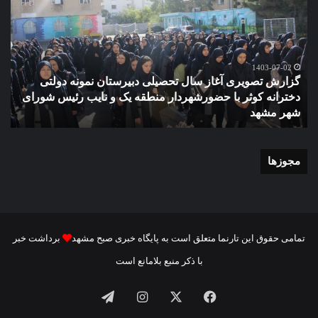
آغاز
دهک
سال
مدر
تحصیلی
ور
دبیرستان
مش
نمونه
1403-07-02
گزارش تصویری آغاز سال تحصیلی دبیرستان نمونه دولتی
دولتی
دخترانه کوثر با حضورشهردار منطقه یک و نایب رئیس شورای
دخترانه
شهر مشهد
م
کوثر
با
حضورشهردار
منطقه
مجوزها
یک
و
نایب
رئیس
شورای
تمامی حقوق این تارنما متعلق است به پایگاه خبری صبح مشهد
برداشت خبر
شهر
با ذکر منبع بلامانع است
مشهد
فیسبوک
ایکس
اینستاگرام
تلگرام