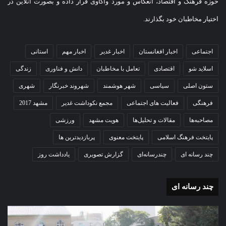
حوزه فرهنگ و اقتصاد، انعکاس و مورد واکاوی قرار داده و بصورت آنلاین در
اختیار مخاطبان خود بگذارند.
اجتماعی
اخبار افغانستان
اخبار غدیر
اخبار مهم
استانی
اسلاید شو
اقتصادی
تعامل با مخاطبان
دانش و فناوری
زندگی
ستون اصلی
سیاسی
شهر هوشمند
شهروند خبرنگار
شهری
فرهنگی
فعالیت های اجتماعی
مجمع نکوداشت غدیر
مشهد 2017
مصاحبه‌ها
مقالات و تحلیل‌ها
هویت مشهد
ورزشی
پایتخت فرهنگ اسلامی
پایتخت معنوی
پربازدیدترین ها
چند رسانه ای
چندرسانه‌ای
گزارش تصویری
یادداشت روز
چند رسانه ای
گزارش
مو
تصویری
گرا