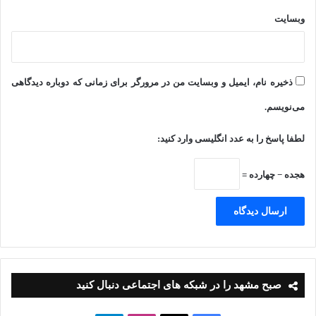
مادرم رفتم اما از شدت شرم نمی توانستم به چهره رنجور و بیمار
وبسایت
مادرم نگاه کنم! من فرزند بزرگ خانواده بودم و کارگری در منازل
مردم نیز پاسخ گوی نیازهای مادی خانواده ام نبود. در این شرایط
چشمم به تنها دارایی باقی مانده از همسر مرحومم افتاد.
ذخیره نام، ایمیل و وبسایت من در مرورگر برای زمانی که دوباره دیدگاهی
موتورسیکلت او را تمیز کردم و تصمیم به مسافرکشی گرفتم. برای
می‌نویسم.
آن که مسائل شرعی را رعایت کنم مجبور شدم لباس های بیشتری
لطفا پاسخ را به عدد انگلیسی وارد کنید:
بپوشم! یک کوله پشتی بزرگ هم تهیه کردم و درون آن پارچه های
کهنه ریختم تا از تماس نامحرم دور بمانم. کلاه کاسکت را هم روی
هجده − چهارده =
سرم گذاشتم و خیلی تمرین می کردم تا با مسافران صحبت نکنم
چرا که خیلی زود لو می رفتم.
خلاصه به این ترتیب روزی ۸۰ هزار تومان کار می کردم تا مادرم را
صبح مشهد را در شبکه های اجتماعی دنبال کنید
خوشحال ببینم. او نمی دانست من با موتور مسافرکشی می کنم
ولی زمانی که داروهایش را می گرفتم لبخندی می زد که دنیا را به