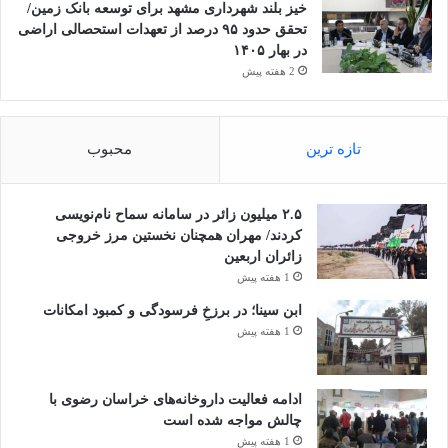
خیز بلند شهرداری مشهد برای توسعه بانک زمین/
تحقق حدود ۹۵ درصد از تعهدات استحصالی اراضی
در بهار ۱۴۰۵
2 هفته پیش
تازه ترین
محبوب
۲.۵ میلیون زائر در سامانه سماح نام‌نویسی
کردند/ مهران همچنان نخستین مرز خروجی
زائران اربعین
1 هفته پیش
ابن سینا؛ در برزخِ فرسودگی و کمبود امکانات
1 هفته پیش
ادامه فعالیت داروخانه‌های خراسان رضوی با
چالش مواجه شده است
1 هفته پیش