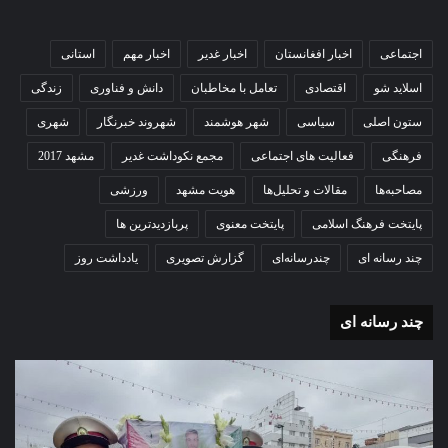
اجتماعی
اخبار افغانستان
اخبار غدیر
اخبار مهم
استانی
اسلاید شو
اقتصادی
تعامل با مخاطبان
دانش و فناوری
زندگی
ستون اصلی
سیاسی
شهر هوشمند
شهروند خبرنگار
شهری
فرهنگی
فعالیت های اجتماعی
مجمع نکوداشت غدیر
مشهد 2017
مصاحبه‌ها
مقالات و تحلیل‌ها
هویت مشهد
ورزشی
پایتخت فرهنگ اسلامی
پایتخت معنوی
پربازدیدترین ها
چند رسانه ای
چندرسانه‌ای
گزارش تصویری
یادداشت روز
چند رسانه ای
گزارش
گزا
تصویری
تصو
تشییع
آغاز
پیکر
سا