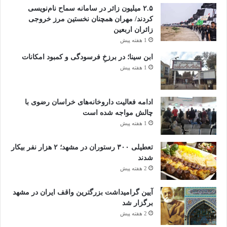
۲.۵ میلیون زائر در سامانه سماح نام‌نویسی
بدهیم، ابراز امیدواری کرد: اگر در این مرکز در بحث درمان، سرهنگ
کردند/ مهران همچنان نخستین مرز خروجی
زائران اربعین
قربان زاده؛ پیشگیری، عباسی مدیر عامل باشگاه سیاه جامگان و
1 هفته پیش
اشتغال و مسکن ستاد و خیرین وارد شوند، این بچه ها به آغوش
ابن سینا؛ در برزخِ فرسودگی و کمبود امکانات
خانواده برخواهند گشت.
1 هفته پیش
گفتنی است مرکز اقامتی اجباری سلامت محور مهر الرضا علیه
ادامه فعالیت داروخانه‌های خراسان رضوی با
السلام که در کیلومتر ۱۷ جاده کلات و در روستای پاژ زادگاه
چالش مواجه شده است
فردوسی واقع شده با ظرفیت پذیرش ۱۵۰ نفر در هر دوره و
1 هفته پیش
برخورداری از کادر مجرب پزشکی، روانشناس و تیم مددکاری وابسته
تعطیلی ۳۰۰ رستوران در مشهد؛ ۲ هزار نفر بیکار
به مؤسسه خیریه مهر الرضا (ع) بوده که با اخذ مجوزهای رسمی از
شدند
2 هفته پیش
ستاد مبارزه با مواد مخدر و سازمان بهزیستی پذیرای مددجویان خود
معرف و بیماران معرفی شده از سوی ستاد می باشد.
آیین گرامیداشت بزرگترین واقف ایران در مشهد
برگزار شد
2 هفته پیش
Vi
Li
M
E
T
Fa
C
Pr
W
Te