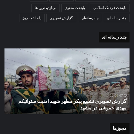
پایتخت فرهنگ اسلامی
پایتخت معنوی
پربازدیدترین ها
چند رسانه ای
چندرسانه‌ای
گزارش تصویری
یادداشت روز
چند رسانه ای
گزارش
گزا
تصویری
تصو
تشییع
آغاز
پیکر
سا
مطهر
تحص
شهید
دبی
امنیت
نمو
گ
ستوانیکم
دول
1403-08-07
گزارش تصویری تشییع پیکر مطهر شهید امنیت ستوانیکم
د
مهدی
دخت
مهدی خموشی در مشهد
ش
خموشی
کوث
در
با
مشهد
حضو
منط
مجوزها
یک