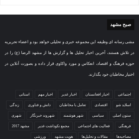
be
ne
es
m
wi
ce
op
in
ha
le
S
W
ا
r
sa
ail
tte
bo
y
tF
ts
gr
ky
e
ش
ge
r
ok
Li
ri
A
a
صبح مشهد
pe
C
تر
اعتیاد
nk
en
pp
m
ha
ا
مشی رسانه ای وظیفه این مجموعه خبری و تحلیلی خواهد بود و اعضاء تحریریه
dl
t
ک
در تلاش هستند، آخرین اخبار تحلیل ها و گزارش ها از مشهد الرضا (ع) را در
y
گذ
حوزه فرهنگ و اقتصاد، انعکاس و مورد واکاوی قرار داده و بصورت آنلاین در
ار
اختیار مخاطبان خود بگذارند.
ی
اجتماعی
اخبار افغانستان
اخبار غدیر
اخبار مهم
استانی
اسلاید شو
اقتصادی
تعامل با مخاطبان
دانش و فناوری
زندگی
ستون اصلی
سیاسی
شهر هوشمند
شهروند خبرنگار
شهری
فرهنگی
فعالیت های اجتماعی
مجمع نکوداشت غدیر
مشهد 2017
مصاحبه‌ها
مقالات و تحلیل‌ها
هویت مشهد
ورزشی