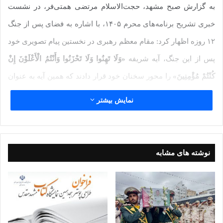
به گزارش صبح مشهد، حجت‌الاسلام مرتضی همتی‌فر، در نشست
خبری تشریح برنامه‌های محرم ۱۴۰۵، با اشاره به فضای پس از جنگ
۱۲ روزه اظهار کرد: مقام معظم رهبری در نخستین پیام تصویری خود
پس از این جنگ، آیه شریفه
«وَلَا تَهِنُوا وَلَا تَحْزَنُوا وَأَنْتُمُ الْأَعْلَوْنَ إِنْ
کُنْتُمْ مُؤْمِنِینَ»
را محور سخنان خود قرار دادند که همین آیه به عنوان
خط محتوایی محرم امسال انتخاب شده است. این آیه در شرایطی
نمایش بیشتر
که بسیاری نگران آینده جنگ و پیامدهای آن بودند، پیام روشنی از
امید، مقاومت و اعتماد به وعده‌های الهی داشت. بر همین اساس،
تمامی برنامه‌های محرم امسال با محوریت تقویت روحیه امید،
نوشته های مشابه
استقامت و تبیین وعده‌های الهی طراحی شده است.
وی با اشاره به برنامه‌های آموزشی ویژه مبلغان بیان کرد: هر ساله
پیش از آغاز ماه محرم، همایش‌هایی برای مبلغان سراسر استان