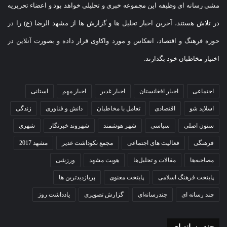
جمع‌آوری پارچه‌های مشکی و دوخت پرچم، نقش مؤثری در پشتیبانی
مشی رسانه ای وظیفه این مجموعه خبری و تحلیلی خواهد بود و اعضاء تحریریه
از برنامه‌های مردمی و مذهبی ایفا کرد. این هیئت امسال نیز
در تلاش هستند، آخرین اخبار تحلیل ها و گزارش ها از مشهد الرضا (ع) را در
مسئولیت آماده‌سازی ۸۰۰۰ دست لباس نوزاد را برای و
حوزه فرهنگ و اقتصاد، انعکاس و مورد واکاوی قرار داده و بصورت آنلاین در
شیرخوارگان حسینی بر عهده گرفته و این لباس‌ها با همکاری
اختیار مخاطبان خود بگذارند.
نهادهای مختلف در اختیار مراکز برگزارکننده مراسم قرار خواهد
اجتماعی
اخبار افغانستان
اخبار غدیر
اخبار مهم
استانی
گرفت.
اسلاید شو
اقتصادی
تعامل با مخاطبان
دانش و فناوری
زندگی
بیش از ۲۰۰۰ موکب برای محرم امسال در استان مجوز گرفتند
ستون اصلی
سیاسی
شهر هوشمند
شهروند خبرنگار
شهری
فرهنگی
فعالیت های اجتماعی
مجمع نکوداشت غدیر
مشهد 2017
همتی‌فر با اشاره به برنامه‌های مواکب در ایام محرم بیان کرد:
مصاحبه‌ها
مقالات و تحلیل‌ها
هویت مشهد
ورزشی
تاکنون برای بیش از ۲۰۰۰ موکب در سطح استان مجوز صادر شده
پایتخت فرهنگ اسلامی
پایتخت معنوی
پربازدیدترین ها
که حدود ۱۰۰۰ موکب و ایستگاه صلواتی در شهر مشهد فعالیت
چند رسانه ای
چندرسانه‌ای
گزارش تصویری
یادداشت روز
خواهند داشت. از این تعداد، ۱۰۰ موکب به طور کامل توسط بانوان
اداره می‌شود و تمامی مراحل برنامه‌ریزی و اجرای آن‌ها بر عهده