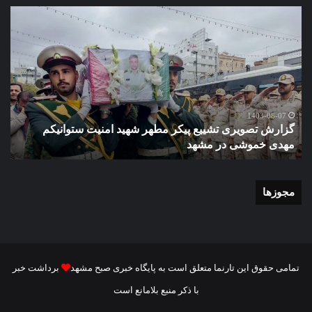
گزارش
گزا
تصویری
تصو
تشییع
آغاز
پیکر
سا
مطهر
تحص
شهید
دبی
امنیت
نمو
گ
ستوانیکم
دول
1403-08-07
گزارش تصویری تشییع پیکر مطهر شهید امنیت ستوانیکم
د
مهدی
دخت
مهدی خموشی در مشهد
ش
خموشی
کوث
در
با
مشهد
حضو
منط
مجوزها
یک
و
نای
رئی
شور
تمامی حقوق این تارنما متعلق است به پایگاه خبری صبح مشهد
برداشت خبر
شه
با ذکر منبع بلامانع است
مش