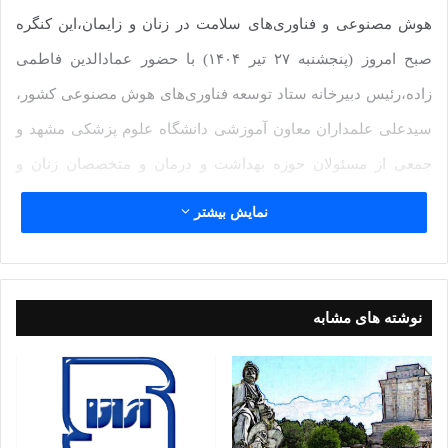
هوش مصنوعی و فناوری‌های سلامت در زنان و زایمان،این کنگره
صبح امروز (پنجشنبه ۲۷ تیر ۱۴۰۴) با حضور عمادالدین فاطمی
زاده،رئیس دبیرخانه ستاد توسعه فناوری‌های هوش مصنوعی کشور،
سیدعلی علمداران معاون آموزشی دانشگاه علوم پزشکی مشهد و
جمعی از مسئولان حوزه بهداشت و درمان و متخصصان زنان و
زایمان سراسر کشور در تالار همایش‌های هتل میثاق مشهد برگزار
نمایش بیشتر
شد.
برگزاری پنل‌های تخصصی، جلسات هم‌اندیشی متخصصان حوزه زنان
و زایمان و بررسی مدل‌های تعاملی هوش مصنوعی و فناوری‌های
نوشته های مشابه
سلامت از محورهای این کنگره دوروزه است.
هوش مصنوعی، چراغ راهنمای پزشکان در عصر جدید