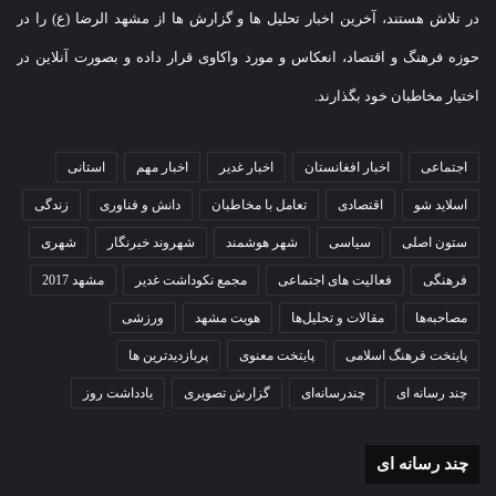
در تلاش هستند، آخرین اخبار تحلیل ها و گزارش ها از مشهد الرضا (ع) را در
Vi
Li
M
E
T
Fa
C
Pr
W
Te
حوزه فرهنگ و اقتصاد، انعکاس و مورد واکاوی قرار داده و بصورت آنلاین در
be
ne
es
m
wi
ce
op
in
ha
le
S
W
ا
اختیار مخاطبان خود بگذارند.
r
sa
ail
tte
bo
y
tF
ts
gr
ky
e
ش
ge
r
ok
Li
ri
A
a
pe
C
تر
اجتماعی
اخبار افغانستان
اخبار غدیر
اخبار مهم
استانی
صبح مشهد
nk
en
pp
m
ha
ا
اسلاید شو
اقتصادی
تعامل با مخاطبان
دانش و فناوری
زندگی
dl
کنگره بین‌المللی هوش مصنوعی و فناوری‌های سلامت در
t
ک
ستون اصلی
سیاسی
شهر هوشمند
شهروند خبرنگار
شهری
زنان و زایمان
y
گذ
فرهنگی
فعالیت های اجتماعی
مجمع نکوداشت غدیر
مشهد 2017
ار
مصاحبه‌ها
مقالات و تحلیل‌ها
هویت مشهد
ورزشی
ی
پایتخت فرهنگ اسلامی
پایتخت معنوی
پربازدیدترین ها
چند رسانه ای
چندرسانه‌ای
گزارش تصویری
یادداشت روز
چند رسانه ای