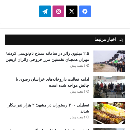
قلم روشن
فیسبوک
ایکس
اینستاگرام
تلگرام
Vi
Li
M
E
T
Fa
C
Pr
W
Te
be
ne
es
m
wi
ce
op
in
ha
le
S
W
ا
r
sa
ail
tte
bo
y
tF
ts
gr
ky
e
ش
اخبار مرتبط
ge
r
ok
Li
ri
A
a
pe
C
تر
۲.۵ میلیون زائر در سامانه سماح نام‌نویسی کردند/
صبح مشهد
محمد حسین روشنک
nk
en
pp
m
ha
ا
مهران همچنان نخستین مرز خروجی زائران اربعین
dl
1 هفته پیش
مذاکره و گفتگو
t
ک
y
گذ
ادامه فعالیت داروخانه‌های خراسان رضوی با
چالش مواجه شده است
ار
1 هفته پیش
ی
تعطیلی ۳۰۰ رستوران در مشهد؛ ۲ هزار نفر بیکار
شدند
1 هفته پیش