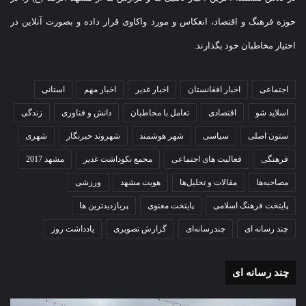
حوزه فرهنگ و اقتصاد، انعکاس و مورد واکاوی قرار داده و بصورت آنلاین در
اختیار مخاطبان خود بگذارند.
اجتماعی
اخبار افغانستان
اخبار غدیر
اخبار مهم
استانی
اسلاید شو
اقتصادی
تعامل با مخاطبان
دانش و فناوری
زندگی
ستون اصلی
سیاسی
شهر هوشمند
شهروند خبرنگار
شهری
فرهنگی
فعالیت های اجتماعی
مجمع نکوداشت غدیر
مشهد 2017
مصاحبه‌ها
مقالات و تحلیل‌ها
هویت مشهد
ورزشی
پایتخت فرهنگ اسلامی
پایتخت معنوی
پربازدیدترین ها
چند رسانه ای
چندرسانه‌ای
گزارش تصویری
یادداشت روز
چند رسانه ای
گزارش
گزا