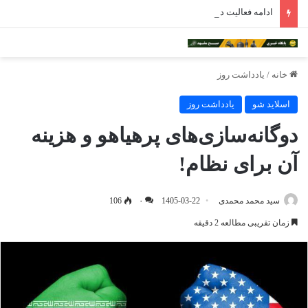
ادامه فعالیت داروخانه‌های خراسان رضوی با چالش مواجه شده است
خانه
/
یادداشت روز
اسلاید شو
یادداشت روز
دوگانه‌سازی‌های پرهیاهو و هزینه
آن برای نظام!
سید محمد محمدی
1405-03-22
۰
106
زمان تقریبی مطالعه 2 دقیقه