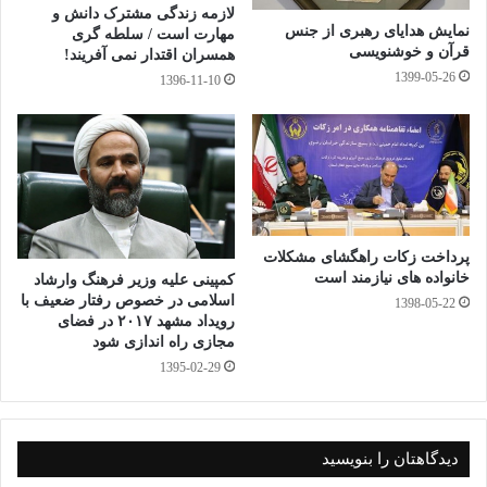
لازمه زندگی مشترک دانش و
نمایش هدایای رهبری از جنس
مهارت است / سلطه گری
خواهد بود.
قرآن و خوشنویسی
همسران اقتدار نمی آفریند!
1399-05-26
1396-11-10
رئیس عقیدتی سیاسی منطقه پدافند هوایی شمال شرق ارتش با
تاکید بر اینکه والدین و مربیان باید با رفتار و کردار خود الگوی
مناسبی برای فرزندان باشند، خاطرنشان کرد: ضروری است که
خانواده‌ ها و معلمان بطور آگاهانه به رفتار و گفتار خود در مقابل
فرزندان توجه داشته باشند و سعی کنند الگوی رفتاری مناسبی برای
پرداخت زکات راهگشای مشکلات
خانواده های نیازمند است
کمپینی علیه وزیر فرهنگ وارشاد
آنها باشند.
اسلامی در خصوص رفتار ضعیف با
1398-05-22
رویداد مشهد ۲۰۱۷ در فضای
مجازی راه اندازی شود
در پایان از مربیان و معلمین منطقه پدافند هوایی شمال شرق با اهدا
1395-02-29
گل و هدیه تجلیل بعمل آمد.
Vi
Li
M
E
T
Fa
C
Pr
W
Te
دیدگاهتان را بنویسید