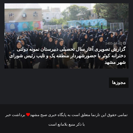
گزارش
مو
تصویری
گرا
آغاز
دهک
سال
مدر
تحصیلی
ور
دبیرستان
مش
نمونه
1403-07-02
گزارش تصویری آغاز سال تحصیلی دبیرستان نمونه دولتی
دولتی
دخترانه کوثر با حضورشهردار منطقه یک و نایب رئیس شورای
دخترانه
شهر مشهد
م
کوثر
با
حضورشهردار
منطقه
مجوزها
یک
و
نایب
رئیس
شورای
تمامی حقوق این تارنما متعلق است به پایگاه خبری صبح مشهد
برداشت خبر
شهر
با ذکر منبع بلامانع است
مشهد