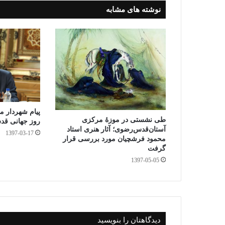
نوشته های مشابه
پیام شهردار 
طی نشستی در موزۀ مرکزی
روز جهانی ق
آستان‌قدس‌رضوی؛ آثار هنری استاد
1397-03-17
محمود فرشچیان مورد بررسی قرار
گرفت
1397-05-05
دیدگاهتان را بنویسید