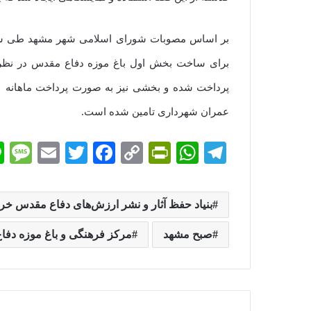
برای ساخت بخش اول باغ موزه دفاع مقدس در نظر 
عمران شهرداری تامین شده است.
M
E
T
Fa
C
Pr
W
Te
es
m
wi
ce
op
in
ha
le
sa
ail
tte
bo
y
tF
ts
gr
بنیاد حفظ آثار و نشر ارزش‌های دفاع مقدس خ
e
r
ok
Li
ri
A
a
صبح مشهد
مرکز فرهنگی و باغ موزه دف
nk
en
pp
m
dl
y