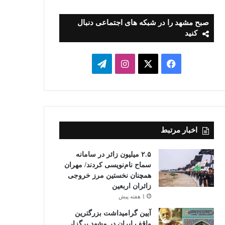
صبح مشهد را در شبکه های اجتماعی دنبال
کنید
فیسبوک
ایکس
اینستاگرام
تلگرام
اخبار مرتبط
۲.۵ میلیون زائر در سامانه
سماح نام‌نویسی کردند/ مهران
همچنان نخستین مرز خروجی
زائران اربعین
1 هفته پیش
آیین گرامیداشت بزرگترین
واقف ایران در مشهد برگزار