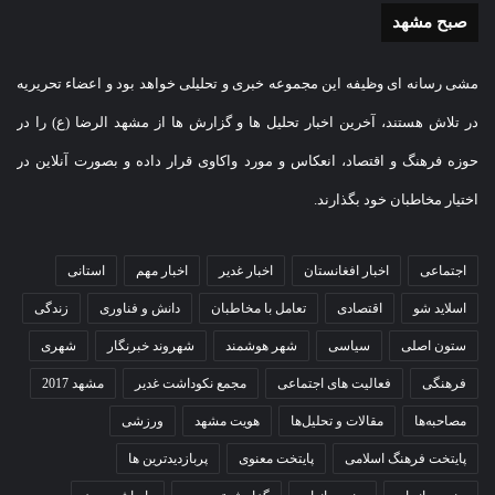
صبح مشهد
مشی رسانه ای وظیفه این مجموعه خبری و تحلیلی خواهد بود و اعضاء تحریریه
در تلاش هستند، آخرین اخبار تحلیل ها و گزارش ها از مشهد الرضا (ع) را در
حوزه فرهنگ و اقتصاد، انعکاس و مورد واکاوی قرار داده و بصورت آنلاین در
اختیار مخاطبان خود بگذارند.
اجتماعی
اخبار افغانستان
اخبار غدیر
اخبار مهم
استانی
اسلاید شو
اقتصادی
تعامل با مخاطبان
دانش و فناوری
زندگی
ستون اصلی
سیاسی
شهر هوشمند
شهروند خبرنگار
شهری
فرهنگی
فعالیت های اجتماعی
مجمع نکوداشت غدیر
مشهد 2017
مصاحبه‌ها
مقالات و تحلیل‌ها
هویت مشهد
ورزشی
پایتخت فرهنگ اسلامی
پایتخت معنوی
پربازدیدترین ها