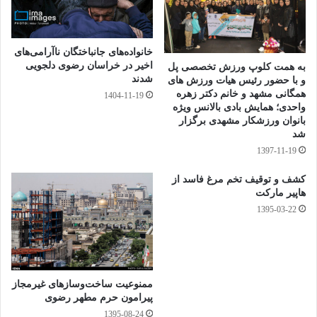
ایجاد شغل و توانمندی تغییر فضای اقتصادی را داشته باشد؛ گرچه
برخی مشکلات در اثر رکود حاکم بر کشور برای شهرداری‌ها وجود
خانواده‌های جانباختگان ناآرامی‌های
دارد، اما با این وجود اگر دولت خواهان چابک‌سازی است، باید به
اخیر در خراسان رضوی دلجویی
به همت کلوپ ورزش تخصصی پل
شدند
و با حضور رئیس هیات ورزش های
شهرداری‌ها اعتماد کند.
همگانی مشهد و خانم دکتر زهره
1404-11-19
واحدی؛ همایش بادی بالانس ویژه
بانوان ورزشکار مشهدی برگزار
تقی زاده خامسی، خاطر نشان ساخت: سهم مشهد از مالیات بر
شد
1397-11-19
ارزش افزوده کاهش یافته است ولی مجموعه مدیریت شهری
کشف و توقیف تخم مرغ فاسد از
تلاش خواهد کرد از خدمت‌رسانی به زائران کاسته نشود.
هاپیر مارکت
1395-03-22
Vi
Li
M
E
T
Fa
C
Pr
W
Te
be
ne
es
m
wi
ce
op
in
ha
le
S
W
ا
r
sa
ail
tte
bo
y
tF
ts
gr
ky
e
ش
ge
r
ok
Li
ri
A
a
ممنوعیت ساخت‌وسازهای غیرمجاز
pe
C
تر
پیرامون حرم مطهر رضوی
تسریع نوسازی بافت فرسوده حرم رضوی
nk
en
pp
m
ha
ا
1395-08-24