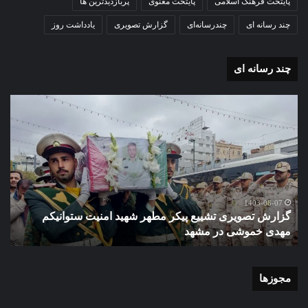
پایتخت فرهنگ اسلامی
پایتخت معنوی
پربازدیدترین ها
چند رسانه ای
چندرسانه‌ای
گزارش تصویری
یادداشت روز
چند رسانه ای
گزارش
گزا
تصویری
تصو
تشییع
آغاز
پیکر
سا
مطهر
تحص
شهید
دبی
امنیت
نمو
گ
ستوانیکم
دول
1403-08-07
گزارش تصویری تشییع پیکر مطهر شهید امنیت ستوانیکم
د
مهدی
دخت
مهدی خموشی در مشهد
ش
خموشی
کوث
در
با
مشهد
حضو
منط
مجوزها
یک
و