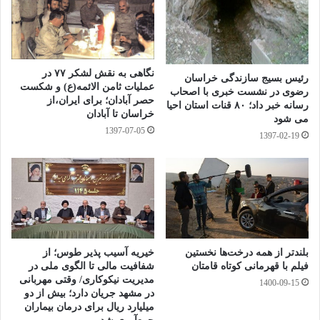
با ایجاد نشاط در جامعه و رفع اضطراب و کسالت در جوانان ، زمینه
های ابتلا به بیماری اعتیاد کاهش خواهد یافت.
وی در همین راستا ادامه داد : با ایجاد پنل های تخصصی مجزا در
نگاهی به نقش لشکر ۷۷ در
زمینه های درمان و پیشگیری ، کارگاههایی تشکیل شده که با حضور
رئیس بسیج سازندگی خراسان
عملیات ثامن الائمه(ع) و شکست
رضوی در نشست خبری با اصحاب
حصر آبادان؛ برای ایران،از
اساتید محترم به بالا رفتن سطح آگاهی مددکاران خواهیم پرداخت.
رسانه خبر داد؛ ۸۰ قنات استان احیا
خراسان تا آبادان
می شود
خاتمی افزود: در بخش پیشگیری ،کارگاه طرح نویسی و در بخش
1397-07-05
1397-02-19
درمان ،آشنایی مراکز ترک اعتیاد را با انواع حمایت های اجتماعی و
اثرات آن خواهیم داشت.
وی با امید موثر واقع شدن این آموزشها گفت :مراکز موجود در سطح
شهر تاکنون به صورت عملی اقدامات درمانی خود را انجام داده اند و
اکنون ما در این کارگاه ها روش علمی را با حضور اساتید و محققان
بلندتر از همه درخت‌ها نخستین
خیریه آسیب پذیر طوس؛ از
فیلم با قهرمانی کوتاه قامتان
شفافیت مالی تا الگوی ملی در
برجسته آموزش خواهیم داد.
مدیریت نیکوکاری/ وقتی مهربانی
1400-09-15
در مشهد جریان دارد؛ بیش از دو
خاتمی با تاکید بر این نکته که معتاد بیمار است و نه مجرم گفت: برای
میلیارد ریال برای درمان بیماران