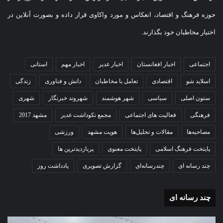
در این نشست که با عنوان ‘سیاستگذاری اجتماعی و خانواده در
حوزه فرهنگ و اقتصاد، انعکاس و مورد واکاوی قرار داده و بصورت آنلاین در
جوامع اسلامی، الزامات و بایسته ها’ برگزار شده است، وزیران
اختیار مخاطبان خود بگذارند.
مرتبط با حوزه زنان از کشورهای ترکیه، اندونزی، آذربایجان،
موریتانی، افغانستان، عراق، بنگلادش، سوریه، پاکستان و نیجریه
اجتماعی
اخبار افغانستان
اخبار غدیر
اخبار مهم
استانی
حضور دارند.
اسلاید شو
اقتصادی
تعامل با مخاطبان
دانش و فناوری
زندگی
ستون اصلی
سیاسی
شهر هوشمند
شهروند خبرنگار
شهری
Vi
Li
M
E
T
Fa
C
Pr
W
Te
فرهنگی
فعالیت های اجتماعی
مجمع نکوداشت غدیر
مشهد 2017
be
ne
es
m
wi
ce
op
in
ha
le
S
W
ا
مصاحبه‌ها
مقالات و تحلیل‌ها
هویت مشهد
ورزشی
r
sa
ail
tte
bo
y
tF
ts
gr
ky
e
ش
پایتخت فرهنگ اسلامی
پایتخت معنوی
پربازدیدترین ها
ge
r
ok
Li
ri
A
a
pe
C
تر
علی ربیعی
چند رسانه ای
چندرسانه‌ای
گزارش تصویری
یادداشت روز
nk
en
pp
m
ha
ا
dl
نشست تخصصی وزرای امور زنان کشورهای اسلامی
t
ک
چند رسانه ای
y
گذ
وزیر کار تعاون و رفاه
ار
گزارش
گزا