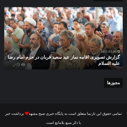
گزارش
غبا
تصویری
مض
اقامه
نور
نماز
اما
عید
رضا
سعید
الس
قربان
+
در
فیل
1405-03-06
گزارش تصویری اقامه نماز عید سعید قربان در حرم امام رضا
حرم
علیه السلام
غ
امام
رضا
علیه
السلام
مجوزها
تمامی حقوق این تارنما متعلق است به پایگاه خبری صبح مشهد
برداشت خبر
با ذکر منبع بلامانع است