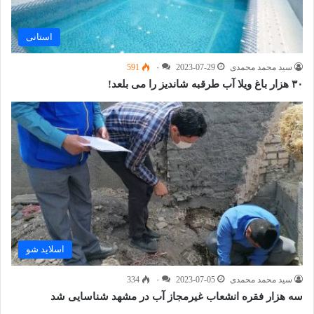
استانی
سید محمد محمدی
2023-07-29
۰
591
۳۰ هزار باغ ویلا آب طرقبه شاندیز را می بلعد!
اسلاید شو
سید محمد محمدی
2023-07-05
۰
334
سه هزار فقره انشعاب غیرمجاز آب در مشهد شناسایی شد