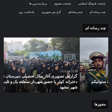
پایتخت فرهنگ اسلامی
پایتخت معنوی
پربازدیدترین ها
چند رسانه ای
چندرسانه‌ای
گزارش تصویری
یادداشت روز
چند رسانه ای
گزارش
مو
تصویری
گرا
آغاز
دهک
سال
مدر
تحصیلی
ور
دبیرستان
مش
نمونه
2024-09-23
گزارش تصویری آغاز سال تحصیلی دبیرستان نمونه دولتی
دولتی
دخترانه کوثر با حضورشهردار منطقه یک و نایب رئیس شورای
دخترانه
شهر مشهد
م
کوثر
با
حضورشهردار
منطقه
مجوزها
یک