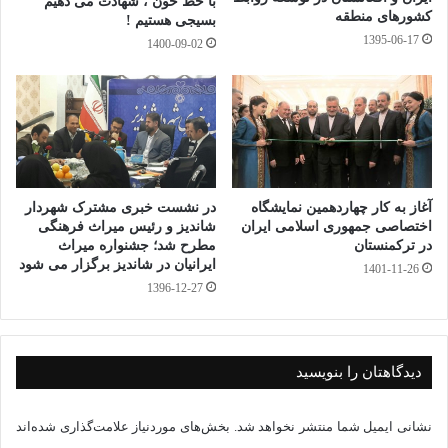
با خط خون ، شهادت می دهیم
کشورهای منطقه
بسیجی هستیم !
1395-06-17
عضو پژوهشکده گردشگری جهاد دانشگاهی خراسان رضوی با بیان
1400-09-02
اینکه نکته دوم آن است که کسب‌وکارهای حوزه گردشگری باید
تمرکز خود را از جذب مشتریان جدید به حفظ و تقویت ارتباط با
مشتریان پیشین معطوف کنند، افزود: در چنین شرایطی، صرف
هزینه‌های سنگین برای بازاریابی، تبلیغات و تولید محتوا با هدف
در نشست خبری مشترک شهردار
آغاز به کار چهاردهمین نمایشگاه
توسعه بازار، چندان کارآمد نخواهد بود. در مقابل، بهره‌گیری از بانک‌
شاندیز و رئیس میراث فرهنگی
اختصاصی جمهوری اسلامی ایران
مطرح شد؛ جشنواره میراث
در ترکمنستان
اطلاعاتی مشتریان، چه در سطح ساده مانند فهرست شماره
ایرانیان در شاندیز برگزار می شود
1401-11-26
تماس‌ها و چه در قالب سیستم‌های پیشرفته مدیریت ارتباط با
1396-12-27
مشتری(CRM)، می‌تواند به حفظ مشتریان وفادار کمک کند.
دیدگاهتان را بنویسید
تهیه بسته‌های خدماتی اقتصادی و اجتناب از خدمات لوکس
نشانی ایمیل شما منتشر نخواهد شد.
بخش‌های موردنیاز علامت‌گذاری شده‌اند
قهرمان، سومین نکته را بازنگری در سبد خدمات و محصولات دانست