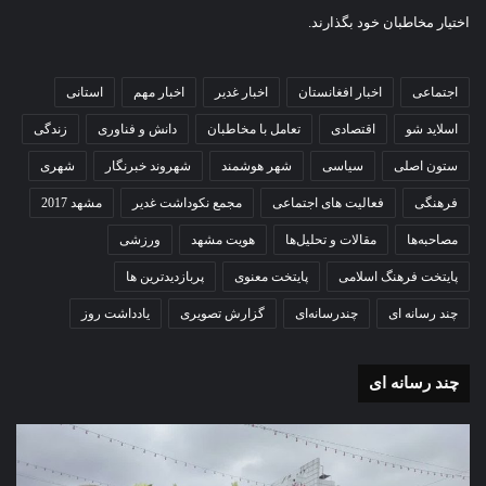
nk
en
pp
m
ha
ا
اختیار مخاطبان خود بگذارند.
dl
ریسک پذیری
صبح مشهد
t
ک
y
گذ
پژوهشکده گردشگری جهاد دانشگاهی خراسان رضوی
اجتماعی
اخبار افغانستان
اخبار غدیر
اخبار مهم
استانی
ار
اسلاید شو
اقتصادی
تعامل با مخاطبان
دانش و فناوری
زندگی
ی
ستون اصلی
سیاسی
شهر هوشمند
شهروند خبرنگار
شهری
فرهنگی
فعالیت های اجتماعی
مجمع نکوداشت غدیر
مشهد 2017
مصاحبه‌ها
مقالات و تحلیل‌ها
هویت مشهد
ورزشی
پایتخت فرهنگ اسلامی
پایتخت معنوی
پربازدیدترین ها
چند رسانه ای
چندرسانه‌ای
گزارش تصویری
یادداشت روز
چند رسانه ای
گزارش
گزا
تصویری
تصو
تشییع
آغاز