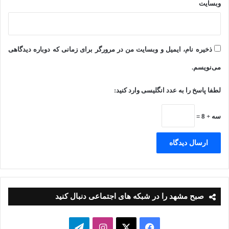
وبسایت
وی درباره چهارمین نکته اظهار کرد: چهارمین نکته به نحوه مدیریت
ارتباطات مالی با تأمین‌کنندگان و همچنین شیوه فروش مربوط
می‌شود. در شرایط بحرانی، توصیه می‌شود تعاملات مالی با
ذخیره نام، ایمیل و وبسایت من در مرورگر برای زمانی که دوباره دیدگاهی
تأمین‌کنندگان به ‌صورت نقدی انجام شود و از معاملات چکی تا حد
می‌نویسم.
امکان پرهیز شود. همچنین در بخش فروش، به‌ویژه در حوزه‌هایی
لطفا پاسخ را به عدد انگلیسی وارد کنید:
مانند دفاتر خدمات مسافرتی، فروش‌های اقساطی و چکی باید به
حداقل برسد و تمرکز بر فروش نقدی باشد. حتی اگر برخی
سه + 8 =
قراردادهای اقساطی با قیمت‌گذاری بالاتر منعقد شوند، در شرایط
بی‌ثباتی، ریسک‌های ناشی از آن‌ها می‌تواند برای کسب‌وکارها
چالش‌برانگیز باشد؛ بنابراین، حفظ نقدینگی باید در اولویت قرار گیرد.
صبح مشهد را در شبکه های اجتماعی دنبال کنید
عضو پژوهشکده گردشگری جهاد دانشگاهی خراسان رضوی نکته آخر
را مدیریت منابع مالی داخلی اعلام و اظهار کرد: کسب‌وکارها باید
فیسبوک
ایکس
اینستاگرام
تلگرام