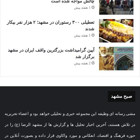
چالش مواجه شده است
عضو پژوهشکده گردشگری جهاد دانشگاهی خراسان رضوی تصریح
1 هفته پیش
کرد: این رویکرد در واقع نوعی سرمایه‌گذاری بلندمدت محسوب
تعطیلی ۳۰۰ رستوران در مشهد؛ ۲ هزار نفر بیکار
می‌شود که با بازگشت شرایط به حالت عادی، می‌تواند به رشد و
شدند
1 هفته پیش
جهش کسب‌وکارها منجر شود. بنابراین، به‌جای تمرکز صرف بر
آیین گرامیداشت بزرگترین واقف ایران در مشهد
کاهش هزینه‌ها از طریق تعدیل نیرو، کاهش ساعات کاری یا محدود
برگزار شد
کردن پرداخت‌ها، می‌توان با نگاهی راهبردی، این دوره را به فرصتی
2 هفته پیش
برای توسعه سرمایه انسانی تبدیل کرد تا در آینده، کسب‌وکارها
بتوانند با توان و آمادگی بیشتری مسیر رشد را دنبال کنند.
صبح مشهد
Vi
Li
M
E
T
Fa
C
Pr
W
Te
be
ne
es
m
wi
ce
op
in
ha
le
S
W
ا
مشی رسانه ای وظیفه این مجموعه خبری و تحلیلی خواهد بود و اعضاء تحریریه
r
sa
ail
tte
bo
y
tF
ts
gr
ky
e
ش
در تلاش هستند، آخرین اخبار تحلیل ها و گزارش ها از مشهد الرضا (ع) را در
ge
r
ok
Li
ri
A
a
pe
C
تر
حوزه فرهنگ و اقتصاد، انعکاس و مورد واکاوی قرار داده و بصورت آنلاین در
استراتژی‌های توسعه‌ای
بازگشت سرمایه