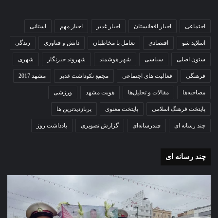
اجتماعی
اخبار افغانستان
اخبار غدیر
اخبار مهم
استانی
اسلاید شو
اقتصادی
تعامل با مخاطبان
دانش و فناوری
زندگی
ستون اصلی
سیاسی
شهر هوشمند
شهروند خبرنگار
شهری
فرهنگی
فعالیت های اجتماعی
مجمع نکوداشت غدیر
مشهد 2017
مصاحبه‌ها
مقالات و تحلیل‌ها
هویت مشهد
ورزشی
پایتخت فرهنگ اسلامی
پایتخت معنوی
پربازدیدترین ها
چند رسانه ای
چندرسانه‌ای
گزارش تصویری
یادداشت روز
چند رسانه ای
گزارش
گزا
تصویری
تصو
تشییع
آغاز
پیکر
سا