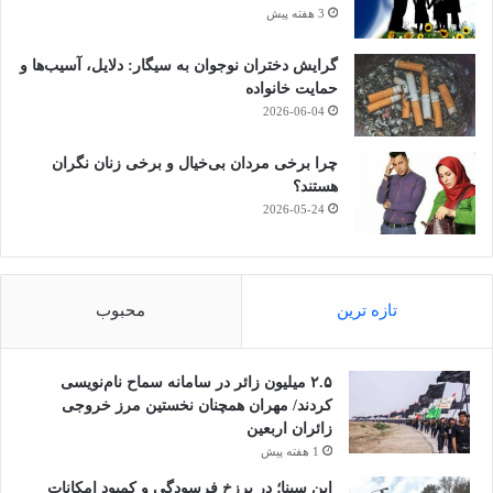
3 هفته پیش
گرایش دختران نوجوان به سیگار: دلایل، آسیب‌ها و
حمایت خانواده
2026-06-04
چرا برخی مردان بی‌خیال و برخی زنان نگران
هستند؟
2026-05-24
تازه ترین
محبوب
۲.۵ میلیون زائر در سامانه سماح نام‌نویسی
کردند/ مهران همچنان نخستین مرز خروجی
زائران اربعین
1 هفته پیش
ابن سینا؛ در برزخِ فرسودگی و کمبود امکانات