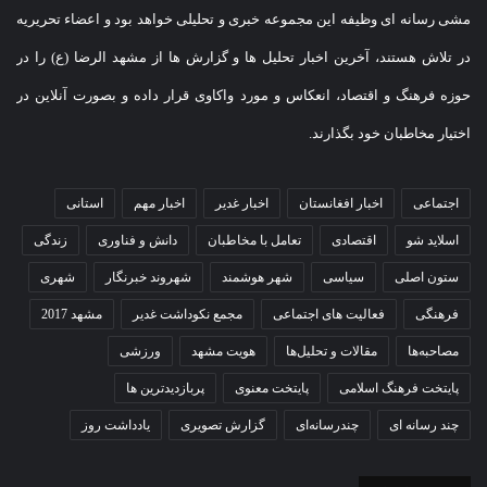
مشی رسانه ای وظیفه این مجموعه خبری و تحلیلی خواهد بود و اعضاء تحریریه
در تلاش هستند، آخرین اخبار تحلیل ها و گزارش ها از مشهد الرضا (ع) را در
حوزه فرهنگ و اقتصاد، انعکاس و مورد واکاوی قرار داده و بصورت آنلاین در
اختیار مخاطبان خود بگذارند.
اجتماعی
اخبار افغانستان
اخبار غدیر
اخبار مهم
استانی
اسلاید شو
اقتصادی
تعامل با مخاطبان
دانش و فناوری
زندگی
ستون اصلی
سیاسی
شهر هوشمند
شهروند خبرنگار
شهری
فرهنگی
فعالیت های اجتماعی
مجمع نکوداشت غدیر
مشهد 2017
مصاحبه‌ها
مقالات و تحلیل‌ها
هویت مشهد
ورزشی
پایتخت فرهنگ اسلامی
پایتخت معنوی
پربازدیدترین ها
چند رسانه ای
چندرسانه‌ای
گزارش تصویری
یادداشت روز