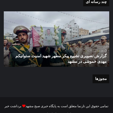
چند رسانه ای
گزارش
گزا
تصویری
تصو
تشییع
آغاز
پیکر
سا
مطهر
تحص
شهید
دبی
امنیت
نمو
گ
ستوانیکم
دول
2024-10-28
گزارش تصویری تشییع پیکر مطهر شهید امنیت ستوانیکم
د
مهدی
دخت
مهدی خموشی در مشهد
ش
خموشی
کوث
در
با
مشهد
حضو
منط
مجوزها
یک
و
نای
رئی
شور
تمامی حقوق این تارنما متعلق است به پایگاه خبری صبح مشهد
برداشت خبر
شه