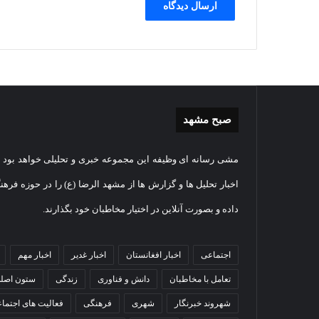
صبح مشهد
غبارروبی
گزارش
مشی رسانه ای وظیفه این مجموعه خبری و تحلیلی خواهد بود و
مضجع
تصویر
نورانی
تشییع
اخبار تحلیل ها و گزارش ها از مشهد الرضا (ع) را در حوزه فرهن
امام
پیکر
داده و بصورت آنلاین در اختیار مخاطبان خود بگذارند.
رضا(علیه
مطهر
السلام)
شهید
07
+
امنیت
اقامه نماز عید
گزا
اجتماعی
1404-07-05
اخبار افغانستان
اخبار غدیر
اخبار مهم
فیلم
ستوانی
 حرم امام رضا
غبارروبی مضجع نورانی امام
مطه
مهدی
تعامل با مخاطبان
دانش و فناوری
زندگی
ستون اصل
رضا(علیه السلام) + فیلم
مهد
خموش
در
شهروند خبرنگار
شهری
فرهنگی
فعالیت های اجتما
مشهد