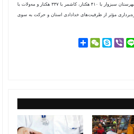
به گفته وی، بیشترین سطح تخصیص‌یافته مربوط به شهرستان سبزوار با ۴۱۰ هکتار، کاشمر با ۳۳۷ هکتار و مه‌ولات با
بهره‌برداری مؤثر از ظرفیت‌های خدادادی استان و حرکت به سوی
Li
Vi
S
W
ا
ne
be
ky
e
ش
r
pe
C
تر
g
ha
ا
t
ک
گذ
ار
ی