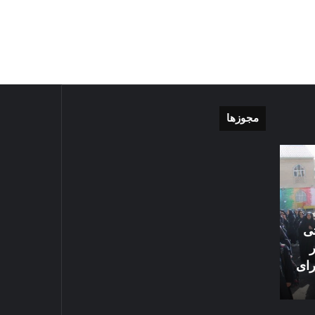
مجوزها
موشن
گزارش
گرافی
تصویری
دهکده
اقامه
مدرن
نماز
ورزشی
عید
مشهد
سعید
تی
1405-03-06
قربان
گزارش تصویری اق
1403-04-10
در
رای
موشن گرافی دهکده مدرن
سعید قربان در ح
حرم
ورزشی مشهد
علیه السلام
امام
رضا
علیه