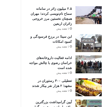
۲.۵ میلیون زائر در سامانه
سماح نام‌نویسی کردند/ مهران
همچنان نخستین مرز خروجی
زائران اربعین
1 هفته پیش
ابن سینا؛ در برزخِ فرسودگی و
کمبود امکانات
1 هفته پیش
ادامه فعالیت داروخانه‌های
خراسان رضوی با چالش مواجه
شده است
1 هفته پیش
تعطیلی ۳۰۰ رستوران در
مشهد؛ ۲ هزار نفر بیکار شدند
1 هفته پیش
آیین گرامیداشت بزرگترین