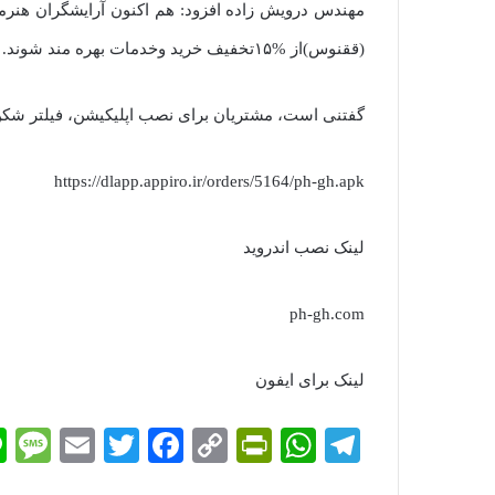
مهندس درویش زاده افزود: هم اکنون آرایشگران هنرمند 
(ققنوس)از %۱۵تخفیف خرید وخدمات بهره مند شوند.
گفتنی است، مشتریان برای نصب اپلیکیشن، فیلتر شکن 
https://dlapp.appiro.ir/orders/5164/ph-gh.apk
لینک نصب اندروید
ph-gh.com
لینک برای ایفون
M
E
T
Fa
C
Pr
W
Te
es
m
wi
ce
op
in
ha
le