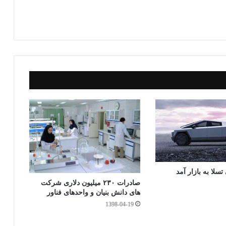
r
pe
C
تر
g
ha
ا
t
ک
گذ
ار
ی
سلا به بازار آمد
صادرات ۲۳۰ میلیون دلاری شرکت
های دانش بنیان و واحدهای فناور
1398-04-19