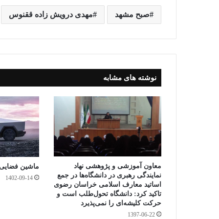
sa
ail
tte
bo
y
tF
ts
gr
صبح مشهد
مهدی درويش زاده ققنوس
e
r
ok
Li
ri
A
a
nk
en
pp
m
dl
y
نوشته های مشابه
معاون آموزشی و پژوهشی نهاد
ماشین فضایی ت
نمایندگی رهبری در دانشگاه‌ها در جمع
1402-09-14
اساتید معارف اسلامی خراسان رضوی
تاکید کرد: دانشگاه تحول‌طلب است و
حرکت کلیشه‌ای را نمی‌پذیرد
1397-06-22