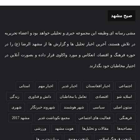
صبح مشهد
مشی رسانه ای وظیفه این مجموعه خبری و تحلیلی خواهد بود و اعضاء تحریریه
در تلاش هستند، آخرین اخبار تحلیل ها و گزارش ها از مشهد الرضا (ع) را در
حوزه فرهنگ و اقتصاد، انعکاس و مورد واکاوی قرار داده و بصورت آنلاین در
اختیار مخاطبان خود بگذارند.
اجتماعی
اخبار افغانستان
اخبار غدیر
اخبار مهم
استانی
اسلاید شو
اقتصادی
تعامل با مخاطبان
دانش و فناوری
زندگی
ستون اصلی
سیاسی
شهر هوشمند
شهروند خبرنگار
شهری
فرهنگی
فعالیت های اجتماعی
مجمع نکوداشت غدیر
مشهد 2017
مصاحبه‌ها
مقالات و تحلیل‌ها
هویت مشهد
ورزشی
پایتخت فرهنگ اسلامی
پایتخت معنوی
پربازدیدترین ها