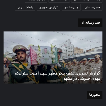
چند رسانه ای
چندرسانه‌ای
گزارش تصویری
یادداشت روز
چند رسانه ای
گزارش
گزا
تصویری
تصو
تشییع
آغاز
پیکر
سا
مطهر
تحص
شهید
دبی
امنیت
نمو
گ
ستوانیکم
دول
1403-08-07
گزارش تصویری تشییع پیکر مطهر شهید امنیت ستوانیکم
د
مهدی
دخت
مهدی خموشی در مشهد
ش
خموشی
کوث
در
با
مشهد
حضو
منط
مجوزها
یک
و