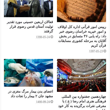
و ایران، افزود:از امروزغزه یکی از نقطه‌های مقاومت در جهان است،
شهری که در یک نوار باریک با تراکم جمعیتی بالا قرار دارد و به دلیل
فعالان اربعین حسینی مورد تقدیر
هدف رژیم صهیونیستی ، به منطقه‌ای ویران تبدیل شده است.
تولیت آستان قدس رضوی قرار
رییس امور قرآنی اداره کل اوقاف
گرفتند
و امور خیریه خراسان رضوی خبر
قرابت‌های فرهنگی و انسانی میان مردم مشهد و مردم مظلوم غزه
داد: راه یابی ۳۶ متسابق در بخش
1398-05-24
باعث شد که پیشنهاد خواهرخواندگی این دو شهر مطرح شود.
آقایان به مرحله کشوری مسابقات
قرآن کریم
1397-05-23
رئیس شورای اسلامی شهر مشهد همچنین از بررسی امکان
خواهرخواندگی این شهر با صنعا، پایتخت یمن، خبر داد ،عنوان کرد:
موضوع در حال بررسی است. در صورت فراهم شدن زمینه‌های
لازم، گام‌های عملی برای انعقاد این تفاهم نامه برداشته خواهد شد.
اعضای بدن بیمار مرگ مغزی در
وی درباره نیاز به مجوزهای دولتی برای اجرای این طرح توضیح داد:
مشهد جان ۲ بیمار را نجات داد
چهاردهمین جشنواره بین المللی
فرهنگی هنری امام رضا ( ع ) با
1400-09-24
مدیریت به‌طور مستقل می‌تواند در این زمینه تصمیم بگیرد، اما
معرفی نفرات برگزیده به کار خود