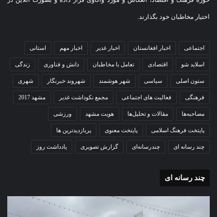
اختیار مخاطبان خود بگذارند.
اجتماعی
اخبار افغانستان
اخبار غدیر
اخبار مهم
استانی
اسلاید شو
اقتصادی
تعامل با مخاطبان
دانش و فناوری
زندگی
ستون اصلی
سیاسی
شهر هوشمند
شهروند خبرنگار
شهری
فرهنگی
فعالیت های اجتماعی
مجمع نکوداشت غدیر
مشهد 2017
مصاحبه‌ها
مقالات و تحلیل‌ها
هویت مشهد
ورزشی
پایتخت فرهنگ اسلامی
پایتخت معنوی
پربازدیدترین ها
چند رسانه ای
چندرسانه‌ای
گزارش تصویری
یادداشت روز
چند رسانه ای
گزارش
گزا
تصویری
تصو