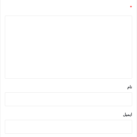
*
د
ی
د
گ
ا
ه
*
نام
ایمیل