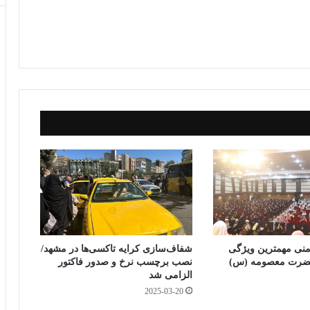
ne
be
ky
e
ش
r
pe
C
تر
g
ha
ا
t
ک
گذ
ار
ی
منی مهمترین ویژگی‌
شفاف‌سازی کرایه تاکسی‌ها در مشهد/
حضرت معصومه (س)
نصب برچسب نرخ و صدور فاکتور
الزامی شد
2025-03-20