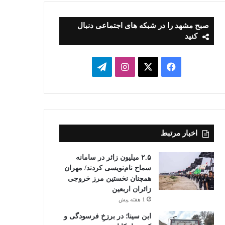
صبح مشهد را در شبکه های اجتماعی دنبال
کنید
فیسبوک
ایکس
اینستاگرام
تلگرام
اخبار مرتبط
۲.۵ میلیون زائر در سامانه
سماح نام‌نویسی کردند/ مهران
همچنان نخستین مرز خروجی
زائران اربعین
1 هفته پیش
ابن سینا؛ در برزخِ فرسودگی و