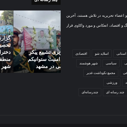
گزارش
 اعضاء تحریریه در تلاش هستند، آخرین
ی
تصویری
آغاز
گ و اقتصاد، انعکاس و مورد واکاوی قرار
سال
2024-09-23
تحصیلی
گزارش تصویری آغاز سال
دبیرستان
تحصیلی دبیرستان نمونه دول
2024-10-
نمونه
رش تصویری تشییع پیکر
دخترانه کوثر با حضورشهردار
استانی
اسلاید شو
اقتصادی
کم
دولتی
ر شهید امنیت ستوانیکم
منطقه یک و نایب رئیس شو
دخترانه
ی
سیاسی
شهر هوشمند
ی خموشی در مشهد
شهر مشهد
ی
کوثر
با
عی
مجمع نکوداشت غدیر
حضورشهردار
ورزشی
منطقه
یک
چند رسانه ای
چندرسانه‌ای
و
نایب
رئیس
شورای
شهر
مشهد