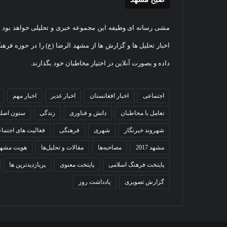
غبارروبی
گزارش
مشی رسانه ای وظیفه این مجموعه خبری و تحلیلی خواهد بود و
مضجع
تصویر
نورانی
تشییع
اخبار تحلیل ها و گزارش ها از مشهد الرضا (ع) را در حوزه فرهن
امام
پیکر
داده و بصورت آنلاین در اختیار مخاطبان خود بگذارند.
رضا(علیه
مطهر
السلام)
شهید
28
+
امنیت
اقامه نماز عید
گزا
اجتماعی
2025-09-27
اخبار افغانستان
اخبار غدیر
اخبار مهم
فیلم
ستوانی
 حرم امام رضا
غبارروبی مضجع نورانی امام
مطه
مهدی
تعامل با مخاطبان
دانش و فناوری
زندگی
ستون اصل
رضا(علیه السلام) + فیلم
مهد
خموش
در
شهروند خبرنگار
شهری
فرهنگی
فعالیت های اجتما
مشهد
مشهد 2017
مصاحبه‌ها
مقالات و تحلیل‌ها
هویت مشهد
پایتخت فرهنگ اسلامی
پایتخت معنوی
پربازدیدترین ها
گزارش تصویری
یادداشت روز