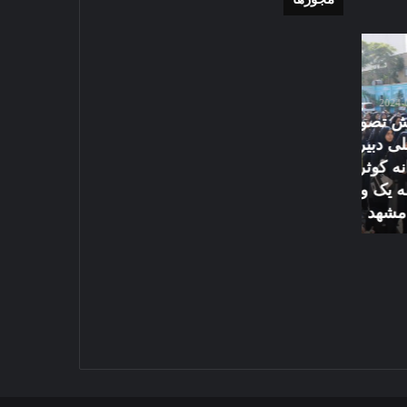
موشن
گزارش
گرافی
تصویری
دهکده
اقامه
مدرن
نماز
ورزشی
عید
مشهد
سعید
تی
2026-05-27
قربان
گزارش تصویری اق
2024-06-30
در
رای
موشن گرافی دهکده مدرن
سعید قربان در ح
حرم
ورزشی مشهد
علیه السلام
امام
رضا
علیه
السلام