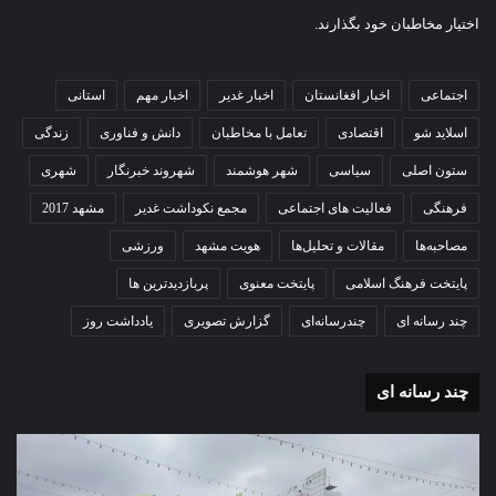
اختیار مخاطبان خود بگذارند.
اجتماعی
اخبار افغانستان
اخبار غدیر
اخبار مهم
استانی
اسلاید شو
اقتصادی
تعامل با مخاطبان
دانش و فناوری
زندگی
ستون اصلی
سیاسی
شهر هوشمند
شهروند خبرنگار
شهری
فرهنگی
فعالیت های اجتماعی
مجمع نکوداشت غدیر
مشهد 2017
مصاحبه‌ها
مقالات و تحلیل‌ها
هویت مشهد
ورزشی
پایتخت فرهنگ اسلامی
پایتخت معنوی
پربازدیدترین ها
چند رسانه ای
چندرسانه‌ای
گزارش تصویری
یادداشت روز
چند رسانه ای
گزارش
گزا
تصویری
تصو
تشییع
آغاز