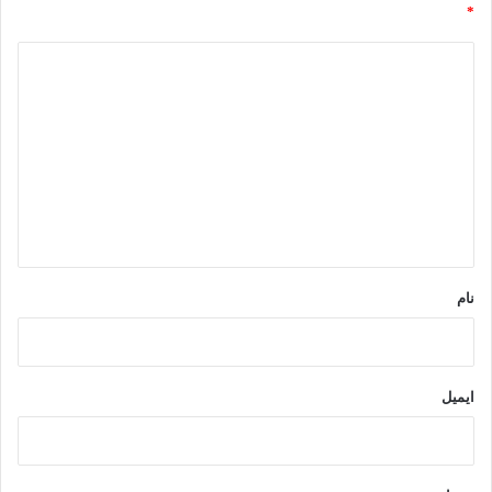
گذ
همیار طبیعت
*
ار
د
ی
ی
د
گ
ا
ه
*
نام
ایمیل