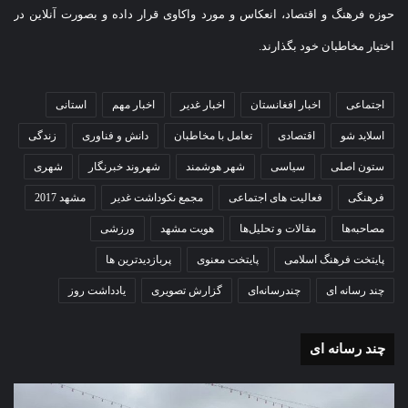
حوزه فرهنگ و اقتصاد، انعکاس و مورد واکاوی قرار داده و بصورت آنلاین در
اختیار مخاطبان خود بگذارند.
اجتماعی
اخبار افغانستان
اخبار غدیر
اخبار مهم
استانی
اسلاید شو
اقتصادی
تعامل با مخاطبان
دانش و فناوری
زندگی
ستون اصلی
سیاسی
شهر هوشمند
شهروند خبرنگار
شهری
فرهنگی
فعالیت های اجتماعی
مجمع نکوداشت غدیر
مشهد 2017
مصاحبه‌ها
مقالات و تحلیل‌ها
هویت مشهد
ورزشی
پایتخت فرهنگ اسلامی
پایتخت معنوی
پربازدیدترین ها
چند رسانه ای
چندرسانه‌ای
گزارش تصویری
یادداشت روز
چند رسانه ای
گزارش
گزا