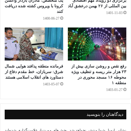
برگزاری دو رویداد مهم اقتصادی
یک متخصص: مادران باردار واکسن
استان خوزستان شهردزفول برگزار شد.
بین المللی از ۲۶ بهمن درعشق آباد
کرونا با ویروس کشته شده دریافت
کنند
1401-11-03
1400-06-27
Vi
Li
M
E
T
Fa
C
Pr
W
Te
be
ne
es
m
wi
ce
op
in
ha
le
S
W
ا
r
sa
ail
tte
bo
y
tF
ts
gr
ky
e
ش
ge
r
ok
Li
ri
A
a
pe
C
تر
"هفته امورتربیتی وتربیت اسلامی
صبح مشهد
nk
en
pp
m
ha
ا
dl
رفع نقص و روشن سازی بیش از
فرمانده منطقه پدافند هوایی شمال
t
ک
۲۳ هزار متر ریسه و تنظیف ویژه
شرق: سربازان، خط مقدم دفاع از
y
گذ
محوطه ۱۶ مسجد محوری در
دستاورد های انقلاب اسلامی هستند
منطقه ۱
1403-05-07
ار
1403-01-27
ی
دیدگاهتان را بنویسید
نشانی ایمیل شما منتشر نخواهد شد.
بخش‌های موردنیاز علامت‌گذاری شده‌اند