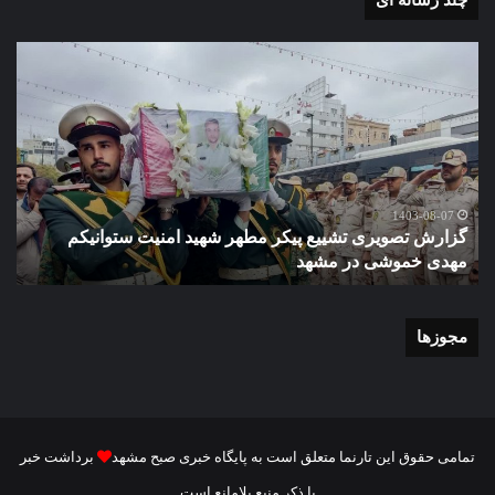
گزارش
گزا
تصویری
تصو
تشییع
آغاز
پیکر
سا
مطهر
تحص
شهید
دبی
امنیت
نمو
گ
ستوانیکم
دول
1403-08-07
گزارش تصویری تشییع پیکر مطهر شهید امنیت ستوانیکم
د
مهدی
دخت
مهدی خموشی در مشهد
ش
خموشی
کوث
در
با
مشهد
حضو
منط
مجوزها
یک
و
نای
رئی
شور
تمامی حقوق این تارنما متعلق است به پایگاه خبری صبح مشهد
برداشت خبر
شه
با ذکر منبع بلامانع است
مش