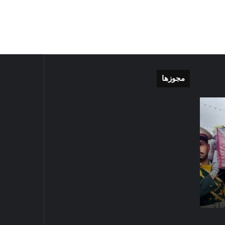
مجوزها
موشن
گزارش
گرافی
تصویری
دهکده
اقامه
مدرن
نماز
ورزشی
عید
مشهد
سعید
تی
1405-03-06
قربان
ر
گزارش تصویری ا
1403-04-10
در
رای
موشن گرافی دهکده مدرن
سعید قربان در ح
حرم
ورزشی مشهد
علیه السلام
امام
رضا
علیه