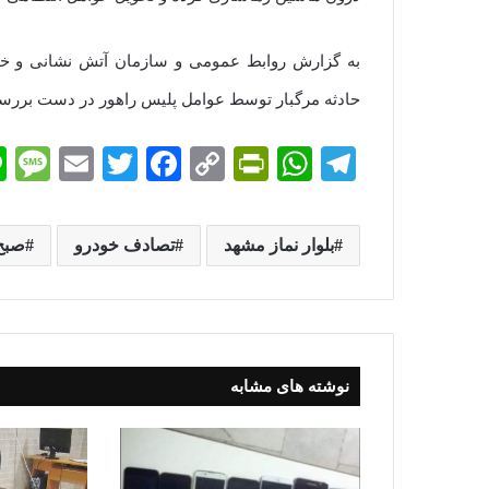
به گزارش روابط عمومی و سازمان آتش نشانی و خد
حادثه مرگبار توسط عوامل پلیس راهور در دست برر
M
E
T
Fa
C
Pr
W
Te
es
m
wi
ce
op
in
ha
le
sa
ail
tte
bo
y
tF
ts
gr
بلوار نماز مشهد
تصادف خودرو
صبح
e
r
ok
Li
ri
A
a
nk
en
pp
m
dl
y
نوشته های مشابه