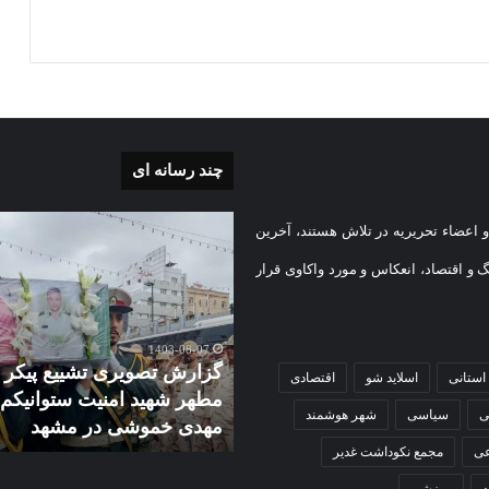
چند رسانه ای
ش
گزارش
 اعضاء تحریریه در تلاش هستند، آخرین
ری
تصویری
آغاز
گ و اقتصاد، انعکاس و مورد واکاوی قرار
سال
1403-07-02
تحصیلی
گزارش تصویری آغاز سال
دبیرستان
تحصیلی دبیرستان نمونه دول
1403-08-0
ت
نمونه
ارش تصویری تشییع پیکر
دخترانه کوثر با حضورشهردا
استانی
اسلاید شو
اقتصادی
یکم
دولتی
هر شهید امنیت ستوانیکم
منطقه یک و نایب رئیس شو
دخترانه
ی
سیاسی
شهر هوشمند
دی خموشی در مشهد
شهر مشهد
شی
کوثر
با
عی
مجمع نکوداشت غدیر
حضورشهردار
ورزشی