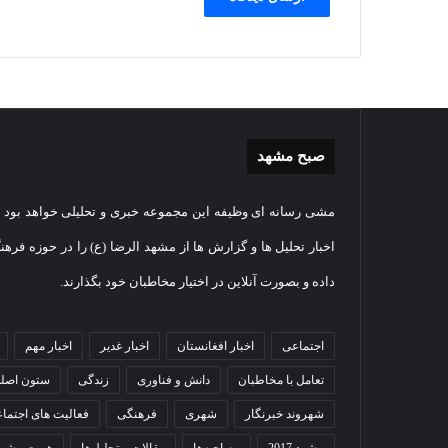
صبح مشهد
غبارروبی
گزار
مشی رسانه ای وظیفه این مجموعه خبری و تحلیلی خواهد بود و
مضجع
تصوی
نورانی
تشییع
اخبار تحلیل ها و گزارش ها از مشهد الرضا (ع) را در حوزه فرهن
امام
پیکر
داده و بصورت آنلاین در اختیار مخاطبان خود بگذارند.
رضا(علیه
مطهر
السلام)
شهید
7
+
امنی
 اقامه نماز عید
گز
اجتماعی
1404-07-05
اخبار افغانستان
اخبار غدیر
اخبار مهم
فیلم
ستوان
ر حرم امام رضا
غبارروبی مضجع نورانی امام
مط
مهدی
تعامل با مخاطبان
دانش و فناوری
زندگی
ستون اصل
رضا(علیه السلام) + فیلم
مه
خمو
در
شهروند خبرنگار
شهری
فرهنگی
فعالیت های اجتما
مشهد
مشهد 2017
مصاحبه‌ها
مقالات و تحلیل‌ها
هویت مشهد