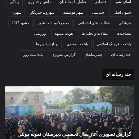
اسلاید شو
اقتصادی
تعامل با مخاطبان
دانش و فناوری
زندگی
ستون اصلی
سیاسی
شهر هوشمند
شهروند خبرنگار
شهری
فرهنگی
فعالیت های اجتماعی
مجمع نکوداشت غدیر
مشهد 2017
مصاحبه‌ها
مقالات و تحلیل‌ها
هویت مشهد
ورزشی
پایتخت فرهنگ اسلامی
پایتخت معنوی
پربازدیدترین ها
چند رسانه ای
چندرسانه‌ای
گزارش تصویری
یادداشت روز
چند رسانه ای
گزارش
مو
تصویری
گرا
آغاز
دهک
سال
مدر
تحصیلی
ور
دبیرستان
مش
نمونه
1403-07-02
گزارش تصویری آغاز سال تحصیلی دبیرستان نمونه دولتی
دولتی