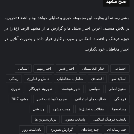
صبح مشهد
مشی رسانه ای وظیفه این مجموعه خبری و تحلیلی خواهد بود و اعضاء تحریریه
در تلاش هستند، آخرین اخبار تحلیل ها و گزارش ها از مشهد الرضا (ع) را در
حوزه فرهنگ و اقتصاد، انعکاس و مورد واکاوی قرار داده و بصورت آنلاین در
اختیار مخاطبان خود بگذارند.
اجتماعی
اخبار افغانستان
اخبار غدیر
اخبار مهم
استانی
اسلاید شو
اقتصادی
تعامل با مخاطبان
دانش و فناوری
زندگی
ستون اصلی
سیاسی
شهر هوشمند
شهروند خبرنگار
شهری
فرهنگی
فعالیت های اجتماعی
مجمع نکوداشت غدیر
مشهد 2017
مصاحبه‌ها
مقالات و تحلیل‌ها
هویت مشهد
ورزشی
پایتخت فرهنگ اسلامی
پایتخت معنوی
پربازدیدترین ها
چند رسانه ای
چندرسانه‌ای
گزارش تصویری
یادداشت روز