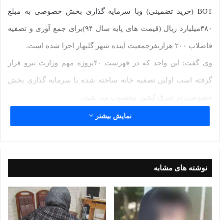
BOT (خرید تضمینی) وبا سرمایه گذاری بخش خصوصی به مبلغ
۳۸۰میلیارد ریال (قیمت های پایه سال ۹۴)برای جمع آوری و تصفیه
فاضلاب ۲۰۰ هزارنفرجمعیت آینده شهر گلبهار اجرا شده است.
وی گفت: این واحد که در فهرست ۴۰پروژه مهم وزارت نیرو قرار
گرفته است اولین تصفیه خانه ساخته شده با سرمایه گذاری بخش
خصوصی در شرق کشور محسوب می شود.
وی با بیان اینکه دولت خرید پساب فاضلاب این پروژه را تضمین کرده
نمایش بیشتر
است افزود: لجن حاصل از فرآیند تصفیه فاضلاب هم که اصلاحا “کیک
لجن” نامیده می شود قابل استفاده در بخش کشاورزی به عنوان
کود می باشد.
نوشته های مشابه
به گفته مهندس مهری آبفای خراسان رضوی درراستای سیاست
وزارت نیرووشرکت مهندسی آبفای کشورمبادرت به جذب سرمایه
گذاربخش خصوصی برای ساخت تصفیه خانه جدیدفاضلاب