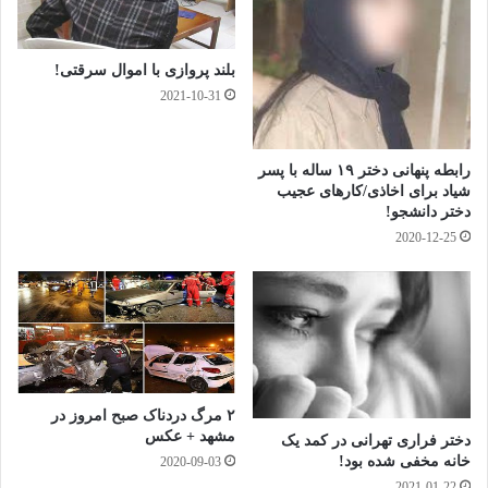
شهرگلبهارکردوتوانست مجوزاجرای پروژه رادرقالب خریدتضمینی
بلند پروازی با اموال سرقتی!
ازوزارت نیرودریافت کند.
2021-10-31
وی بابیان اینکه درسال های گذشته نسبت به اجرایحدود
۲۵۰کیلومترشبکه جمع آوری واحداث تصفیه خانه فاضلاب به ظرفیت
رابطه پنهانی دختر ۱۹ ساله با پسر
هزارمترمکعب درگلبهاراقدام شده بودافزود: باتوجه به پیش بینی
شیاد برای اخاذی/کارهای عجیب
دختر دانشجو!
استقرار ۲۰۰ هزارنفرجمعیت تاسال ۱۴۰۰ درگلبهارظرفیت تصفیه
2020-12-25
خانه قبلی جوابگونبود لذا الزاما احداث تصفیه خانه
جدیددردستورکارقرارگرفت.
وی ازاین پروژه به عنوان یک اقدام عملی دررابطه بااقتصادمقاومتی
یادکردکه نیمه اول سال ۹۵ شروع شدودرموعدمقررنیز به اتمام
رسید.
۲ مرگ دردناک صبح امروز در
مشهد + عکس
دختر فراری تهرانی در کمد یک
به گفته سرپرست آبفای خراسان رضوی همزمان عملیات اجرایی
خانه مخفی شده بود!
2020-09-03
2021-01-22