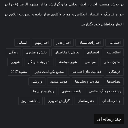
در تلاش هستند، آخرین اخبار تحلیل ها و گزارش ها از مشهد الرضا (ع) را در
حوزه فرهنگ و اقتصاد، انعکاس و مورد واکاوی قرار داده و بصورت آنلاین در
اختیار مخاطبان خود بگذارند.
اجتماعی
اخبار افغانستان
اخبار غدیر
اخبار مهم
استانی
اسلاید شو
اقتصادی
تعامل با مخاطبان
دانش و فناوری
زندگی
ستون اصلی
سیاسی
شهر هوشمند
شهروند خبرنگار
شهری
فرهنگی
فعالیت های اجتماعی
مجمع نکوداشت غدیر
مشهد 2017
مصاحبه‌ها
مقالات و تحلیل‌ها
هویت مشهد
ورزشی
پایتخت فرهنگ اسلامی
پایتخت معنوی
پربازدیدترین ها
چند رسانه ای
چندرسانه‌ای
گزارش تصویری
یادداشت روز
چند رسانه ای