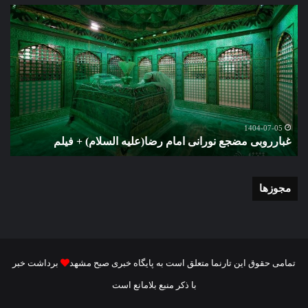
غبارروبی
گزا
مضجع
تصو
نورانی
تشی
امام
پیک
رضا(علیه
مطه
السلام)
شهی
+
امن
فیلم
ستو
گ
مهد
1404-07-05
غبارروبی مضجع نورانی امام رضا(علیه السلام) + فیلم
م
خم
در
مش
مجوزها
تمامی حقوق این تارنما متعلق است به پایگاه خبری صبح مشهد
برداشت خبر
با ذکر منبع بلامانع است