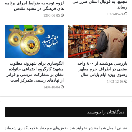
در فضای بسته اتاق استراحت ذکر کرده اند. در عین حال تحقیقات با
مجمع، به فوتبال استان ضرر می
لزوم توجه به ضوابط اجرای برنامه
رساند
های فرهنگی در مشهد مقدس
صدور دستورات ویژه ای از سوی قاضی شعبه ۲۱۳ دادسرای
1395-05-24
1396-06-05
عمومی و انقلاب مشهد همچنان ادامه دارد.
Vi
Li
M
E
T
Fa
C
Pr
W
Te
be
ne
es
m
wi
ce
op
in
ha
le
S
W
ا
r
sa
ail
tte
bo
y
tF
ts
gr
ky
e
ش
بازرسی هوشمند از ۸۰۰ واحد
الگوسازی برای شهروند مطلوب
ge
r
ok
Li
ri
A
a
pe
C
تر
صنفی در اطراف حرم مطهر
مشهد؛ کارگروه اجتماعی خانواده
ثبت احوال
قاتل نامرئی
مأمور انتظامی
nk
en
pp
m
رضوی ویژه ایام پایانی سال
نشان بر مشارکت مردمی و فراتر
ha
ا
از نهادهای رسمی متمرکز است
1403-12-03
dl
پزشکان قانونی
گاز گرفتی
t
ک
1404-10-04
y
گذ
ار
دیدگاهتان را بنویسید
ی
نشانی ایمیل شما منتشر نخواهد شد.
بخش‌های موردنیاز علامت‌گذاری شده‌اند