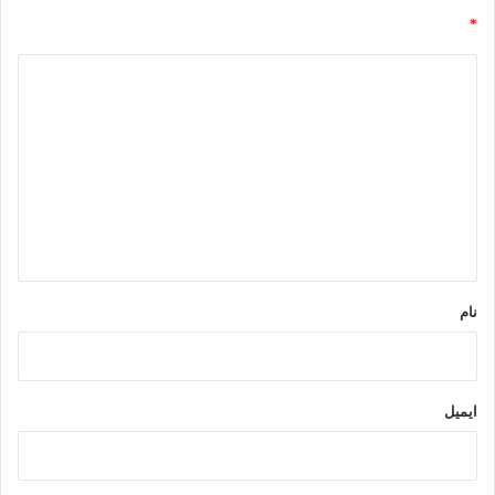
*
د
ی
د
گ
ا
ه
*
نام
ایمیل