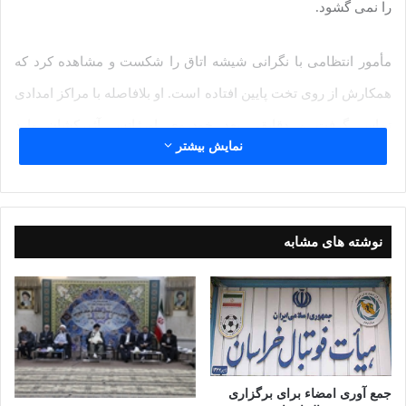
را نمی گشود.
مأمور انتظامی با نگرانی شیشه اتاق را شکست و مشاهده کرد که
همکارش از روی تخت پایین افتاده است. او بلافاصله با مراکز امدادی
تماس گرفت و دقایقی بعد خودروی اورژانس آژیرکشان وارد
نمایش بیشتر
بیمارستان شد اما مأمور زحمت کش ۵۰ ساله علایم حیاتی نداشت و
جان خود را از دست داده بود. گزارش ها حاکی است با توجه به
اهمیت موضوع، مأموران انتظامی مراتب را به قاضی ویژه قتل عمد
نوشته های مشابه
مشهد اطلاع دادند و بدین ترتیب با حضور «قاضی میرزایی» در محل
وقوع حادثه، تحقیقات در این باره آغاز شد. بررسی های میدانی و
مقدماتی مقام قضایی نشان داد که نقص در خروجی دودکش بخاری
موجب بروز این حادثه تلخ شده است. پزشکان قانونی نیز پس از
معاینه جسد سروان ۵۰ ساله علت مرگ را انتشار گاز منواکسید کربن
جمع آوری امضاء برای برگزاری