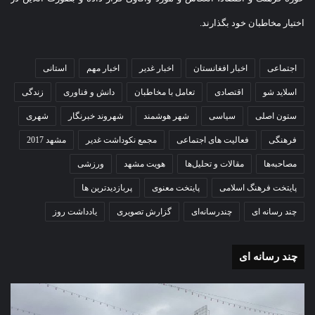
اختیار مخاطبان خود بگذارند.
اجتماعی
اخبار افغانستان
اخبار غدیر
اخبار مهم
استانی
اسلاید شو
اقتصادی
تعامل با مخاطبان
دانش و فناوری
زندگی
ستون اصلی
سیاسی
شهر هوشمند
شهروند خبرنگار
شهری
فرهنگی
فعالیت های اجتماعی
مجمع نکوداشت غدیر
مشهد 2017
مصاحبه‌ها
مقالات و تحلیل‌ها
هویت مشهد
ورزشی
پایتخت فرهنگ اسلامی
پایتخت معنوی
پربازدیدترین ها
چند رسانه ای
چندرسانه‌ای
گزارش تصویری
یادداشت روز
چند رسانه ای
گزارش
گزا
تصویری
تصو