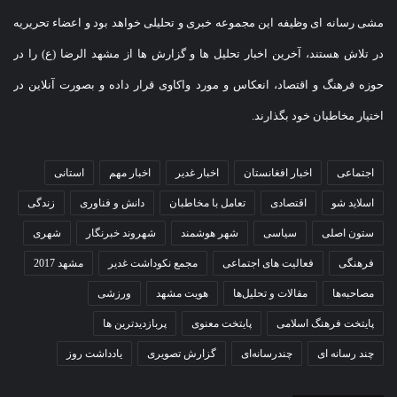
مشی رسانه ای وظیفه این مجموعه خبری و تحلیلی خواهد بود و اعضاء تحریریه
در تلاش هستند، آخرین اخبار تحلیل ها و گزارش ها از مشهد الرضا (ع) را در
حوزه فرهنگ و اقتصاد، انعکاس و مورد واکاوی قرار داده و بصورت آنلاین در
اختیار مخاطبان خود بگذارند.
اجتماعی
اخبار افغانستان
اخبار غدیر
اخبار مهم
استانی
اسلاید شو
اقتصادی
تعامل با مخاطبان
دانش و فناوری
زندگی
ستون اصلی
سیاسی
شهر هوشمند
شهروند خبرنگار
شهری
فرهنگی
فعالیت های اجتماعی
مجمع نکوداشت غدیر
مشهد 2017
مصاحبه‌ها
مقالات و تحلیل‌ها
هویت مشهد
ورزشی
پایتخت فرهنگ اسلامی
پایتخت معنوی
پربازدیدترین ها
چند رسانه ای
چندرسانه‌ای
گزارش تصویری
یادداشت روز