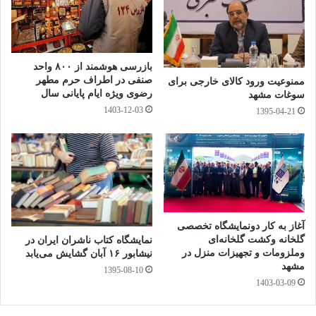
مخاطبان بین‌المللی از شهرها و کشورهای آسیایی است تا در سطح
بین‌المللی به تبادل تجربیات و اشتراکات بپردازیم.
بازرسی هوشمند از ۸۰۰ واحد
عزیزی خاطر نشان کرد: به همین منظور در صدد هستیم
صنفی در اطراف حرم مطهر
ممنوعیت ورود کالای خارجی برای
اطلاع‌رسانی گسترده‌ای در سطح بین‌المللی انجام دهیم و فراخوان
رضوی ویژه ایام پایانی سال
سوغات مشهد
1403-12-03
1395-04-21
مقالات اجلاس را سامان‌دهی نماییم.
Vi
Li
M
E
T
Fa
C
Pr
W
Te
be
ne
es
m
wi
ce
op
in
ha
le
S
W
ا
r
sa
ail
tte
bo
y
tF
ts
gr
ky
e
ش
ge
r
ok
Li
ri
A
a
pe
C
تر
آغاز به کار دونمایشگاه تخصصی
سال 2017
گلخانه وکشت گلخانه‌ای
نمایشگاه کتاب ناشران ایران در
nk
en
pp
m
ha
ا
وملزومات و تجهیزات منزل در
نیشابور ۱۶ آبان گشایش می‌یابد
dl
سرپرست مدیریت ساماندهی و مهندسی بحران شهرداری
مشهد
t
ک
1395-08-10
مشهد
1403-03-09
y
گذ
هشتمین اجلاس آسیایی جامعه ایمن