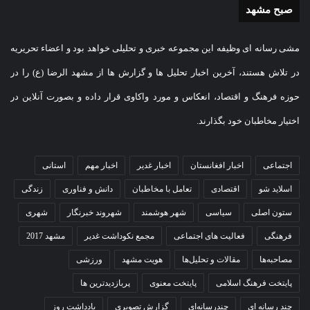
صبح مشهد
مشی رسانه ای وظیفه این مجموعه خبری و تحلیلی خواهد بود و اعضاء تحریریه
در تلاش هستند، آخرین اخبار تحلیل ها و گزارش ها از مشهد الرضا (ع) را در
حوزه فرهنگ و اقتصاد، انعکاس و مورد واکاوی قرار داده و بصورت آنلاین در
اختیار مخاطبان خود بگذارند.
اجتماعی
اخبار افغانستان
اخبار غدیر
اخبار مهم
استانی
اسلاید شو
اقتصادی
تعامل با مخاطبان
دانش و فناوری
زندگی
ستون اصلی
سیاسی
شهر هوشمند
شهروند خبرنگار
شهری
فرهنگی
فعالیت های اجتماعی
مجمع نکوداشت غدیر
مشهد 2017
مصاحبه‌ها
مقالات و تحلیل‌ها
هویت مشهد
ورزشی
پایتخت فرهنگ اسلامی
پایتخت معنوی
پربازدیدترین ها
چند رسانه ای
چندرسانه‌ای
گزارش تصویری
یادداشت روز