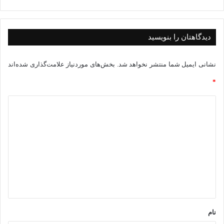
می‌ریزد! پس برای توریست‌ها یک خط تولید در داخل ایجاد می‌کنیم.
این یعنی فاتحه، یعنی بعد از این همه سال یک اتوبوس برای گردشگر
دیدگاهتان را بنویسید
نداریم.
نشانی ایمیل شما منتشر نخواهد شد.
بخش‌های موردنیاز علامت‌گذاری شده‌اند
پژمان‌فر در ادامه سخنانش به برخوردهای حمایتی مجلس نیز اشاره
*
کرد و افزود: ما در مجلس قانونی برای معافیت مالیاتی داشتیم که
د
براساس آن هر فرد حقوقی در حوزه گردشگری کار می‌کرد، ۵۰
ی
درصد مشمول معافیت مالیاتی می‌شد. این در حالی بود که ۹۰ درصد
د
آن‌ها ارز از کشور خارج می‌کردند. بنابراین در مجلس طرح صددرصد
گ
معافیت مالیاتی برای واردکنندگان گردشگر خارجی به کشور تصویب
ا
شد.
ه
*
وی ادامه داد: در مقابل، آن‌هایی که گردشگر خارج می‌کنند باید صد
نام