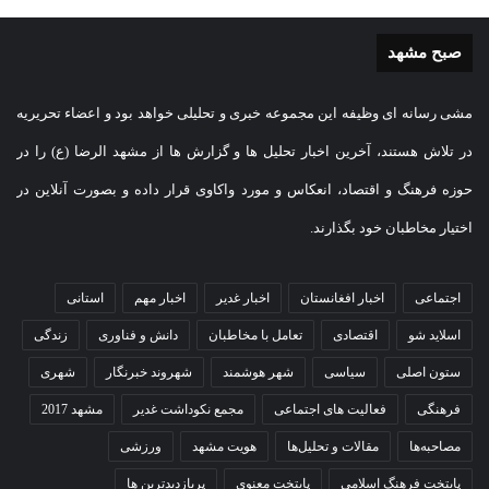
صبح مشهد
مشی رسانه ای وظیفه این مجموعه خبری و تحلیلی خواهد بود و اعضاء تحریریه
در تلاش هستند، آخرین اخبار تحلیل ها و گزارش ها از مشهد الرضا (ع) را در
حوزه فرهنگ و اقتصاد، انعکاس و مورد واکاوی قرار داده و بصورت آنلاین در
اختیار مخاطبان خود بگذارند.
اجتماعی
اخبار افغانستان
اخبار غدیر
اخبار مهم
استانی
اسلاید شو
اقتصادی
تعامل با مخاطبان
دانش و فناوری
زندگی
ستون اصلی
سیاسی
شهر هوشمند
شهروند خبرنگار
شهری
فرهنگی
فعالیت های اجتماعی
مجمع نکوداشت غدیر
مشهد 2017
مصاحبه‌ها
مقالات و تحلیل‌ها
هویت مشهد
ورزشی
پایتخت فرهنگ اسلامی
پایتخت معنوی
پربازدیدترین ها