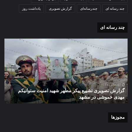
چند رسانه ای
چندرسانه‌ای
گزارش تصویری
یادداشت روز
چند رسانه ای
گزارش
گزا
تصویری
تصو
تشییع
آغاز
پیکر
سا
مطهر
تحص
شهید
دبی
امنیت
نمو
گ
ستوانیکم
دول
1403-08-07
گزارش تصویری تشییع پیکر مطهر شهید امنیت ستوانیکم
د
مهدی
دخت
مهدی خموشی در مشهد
ش
خموشی
کوث
در
با
مشهد
حضو
منط
مجوزها
یک
و