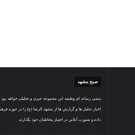
صبح مشهد
گزارش
غباررو
مشی رسانه ای وظیفه این مجموعه خبری و تحلیلی خواهد بود و
تصویری
مضجع
اقامه
نورانی
اخبار تحلیل ها و گزارش ها از مشهد الرضا (ع) را در حوزه فرهن
نماز
امام
داده و بصورت آنلاین در اختیار مخاطبان خود بگذارند.
عید
رضا(عل
سعید
السلام
2026-05-27
قربان
+