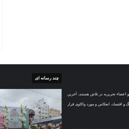
چند رسانه ای
بی
گزارش
 اعضاء تحریریه در تلاش هستند، آخرین
تصویری
تشییع
گ و اقتصاد، انعکاس و مورد واکاوی قرار
پیکر
یه
مطهر
)
شهید
2024-10-28
امنیت