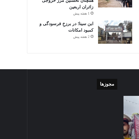
همچنان نخستین مرز خروجی
زائران اربعین
1 هفته پیش
ابن سینا؛ در برزخِ فرسودگی و
کمبود امکانات
2 هفته پیش
مجوزها
گزارش
موشن
تصویری
گرافی
آغاز
دهکده
سال
مدرن
2024-09-23
تحصیلی
ورزشی
گزارش تصویری آغاز سال
دبیرستان
مشهد
تحصیلی دبیرستان نمونه دولتی
نمونه