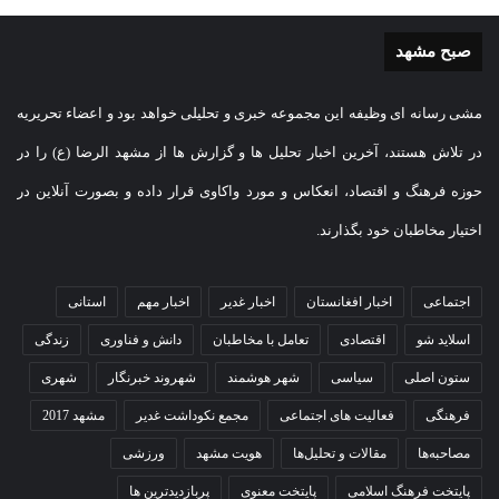
صبح مشهد
مشی رسانه ای وظیفه این مجموعه خبری و تحلیلی خواهد بود و اعضاء تحریریه
در تلاش هستند، آخرین اخبار تحلیل ها و گزارش ها از مشهد الرضا (ع) را در
حوزه فرهنگ و اقتصاد، انعکاس و مورد واکاوی قرار داده و بصورت آنلاین در
اختیار مخاطبان خود بگذارند.
اجتماعی
اخبار افغانستان
اخبار غدیر
اخبار مهم
استانی
اسلاید شو
اقتصادی
تعامل با مخاطبان
دانش و فناوری
زندگی
ستون اصلی
سیاسی
شهر هوشمند
شهروند خبرنگار
شهری
فرهنگی
فعالیت های اجتماعی
مجمع نکوداشت غدیر
مشهد 2017
مصاحبه‌ها
مقالات و تحلیل‌ها
هویت مشهد
ورزشی
پایتخت فرهنگ اسلامی
پایتخت معنوی
پربازدیدترین ها