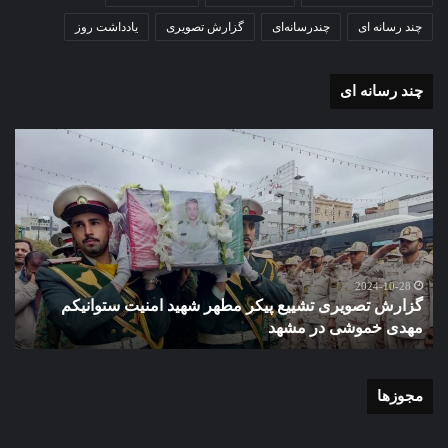
چند رسانه ای
چندرسانه‌ای
گزارش تصویری
یادداشت روز
چند رسانه ای
گزارش
گزا
تصویری
تصو
تشییع
آغاز
پیکر
سا
مطهر
تحص
شهید
دبی
امنیت
نمو
گ
ستوانیکم
دول
2024-10-28
گزارش تصویری تشییع پیکر مطهر شهید امنیت ستوانیکم
د
مهدی
دخت
مهدی خموشی در مشهد
ش
خموشی
کوث
در
با
مشهد
حضو
منط
مجوزها
یک
و