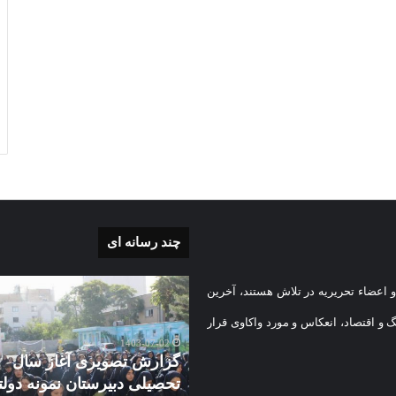
چند رسانه ای
گزارش
 اعضاء تحریریه در تلاش هستند، آخرین
ی
تصویری
آغاز
گ و اقتصاد، انعکاس و مورد واکاوی قرار
سال
1403-07-02
تحصیلی
گزارش تصویری آغاز سال
دبیرستان
تحصیلی دبیرستان نمونه دول
1403-08-
نمونه