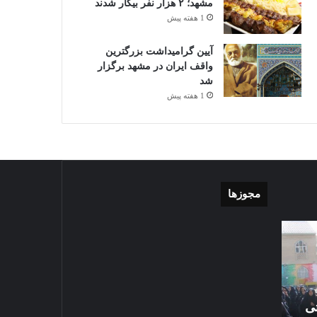
مشهد؛ ۲ هزار نفر بیکار شدند
1 هفته پیش
آیین گرامیداشت بزرگترین
واقف ایران در مشهد برگزار
شد
1 هفته پیش
مجوزها
موشن
گزارش
گرافی
تصویری
دهکده
اقامه
مدرن
نماز
ورزشی
عید
مشهد
سعید
تی
1405-03-06
قربان