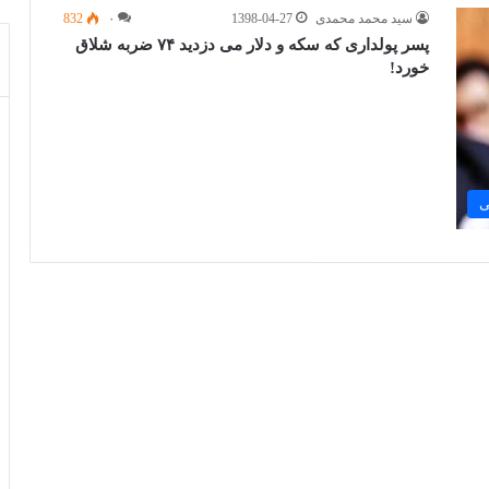
سید محمد محمدی
1398-04-27
۰
832
پسر پولداری که سکه و دلار می دزدید ۷۴ ضربه شلاق
خورد!
ی