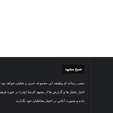
صبح مشهد
غبارروبی
گزارش
مشی رسانه ای وظیفه این مجموعه خبری و تحلیلی خواهد بود و
مضجع
تصویر
نورانی
تشییع
اخبار تحلیل ها و گزارش ها از مشهد الرضا (ع) را در حوزه فرهن
امام
پیکر
داده و بصورت آنلاین در اختیار مخاطبان خود بگذارند.
رضا(علیه
مطهر
السلام)
شهید
07
+
امنیت