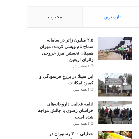
تازه ترین
محبوب
۲.۵ میلیون زائر در سامانه
سماح نام‌نویسی کردند/ مهران
همچنان نخستین مرز خروجی
زائران اربعین
1 هفته پیش
ابن سینا؛ در برزخِ فرسودگی و
کمبود امکانات
1 هفته پیش
ادامه فعالیت داروخانه‌های
خراسان رضوی با چالش مواجه
شده است
1 هفته پیش
تعطیلی ۳۰۰ رستوران در