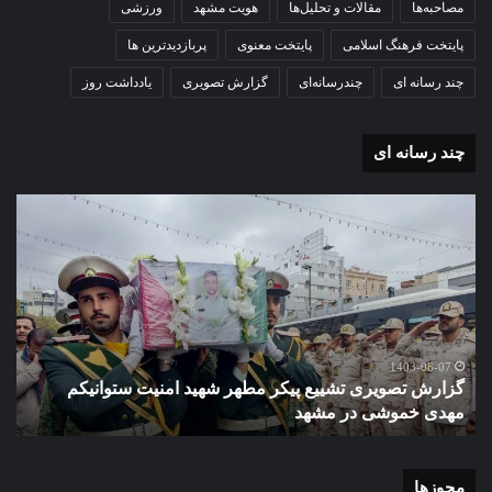
مصاحبه‌ها
مقالات و تحلیل‌ها
هویت مشهد
ورزشی
پایتخت فرهنگ اسلامی
پایتخت معنوی
پربازدیدترین ها
چند رسانه ای
چندرسانه‌ای
گزارش تصویری
یادداشت روز
چند رسانه ای
گزارش
گزا
تصویری
تصو
تشییع
آغاز
پیکر
سا
مطهر
تحص
شهید
دبی
امنیت
نمو
گ
ستوانیکم
دول
1403-08-07
گزارش تصویری تشییع پیکر مطهر شهید امنیت ستوانیکم
د
مهدی
دخت
مهدی خموشی در مشهد
ش
خموشی
کوث
در
با
مشهد
حضو
منط
مجوزها