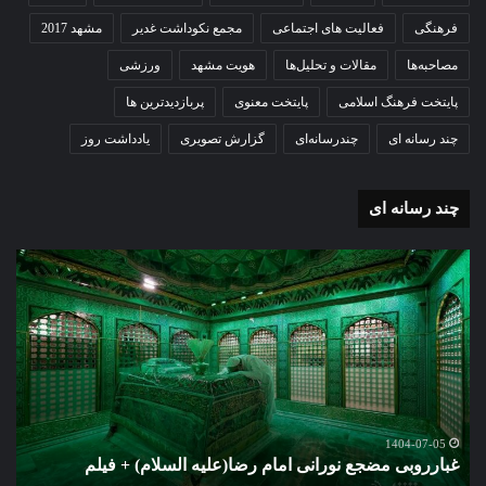
فرهنگی
فعالیت های اجتماعی
مجمع نکوداشت غدیر
مشهد 2017
مصاحبه‌ها
مقالات و تحلیل‌ها
هویت مشهد
ورزشی
پایتخت فرهنگ اسلامی
پایتخت معنوی
پربازدیدترین ها
چند رسانه ای
چندرسانه‌ای
گزارش تصویری
یادداشت روز
چند رسانه ای
غبارروبی
گزا
مضجع
تصو
نورانی
تشی
امام
پیک
رضا(علیه
مطه
السلام)
شهی
+
امن
فیلم
ستو
گ
مهد
1404-07-05
غبارروبی مضجع نورانی امام رضا(علیه السلام) + فیلم
م
خم