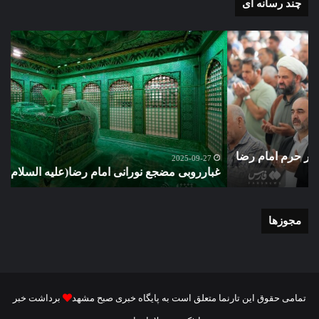
چند رسانه ای
غبارروبی
گزا
مضجع
تصو
نورانی
تشی
امام
پیک
رضا(علیه
مطه
السلام)
شهی
+
امن
فیلم
ستو
گ
مهد
2025-09-27
غبارروبی مضجع نورانی امام رضا(علیه السلام) + فیلم
م
خم
در
مش
مجوزها
تمامی حقوق این تارنما متعلق است به پایگاه خبری صبح مشهد
برداشت خبر