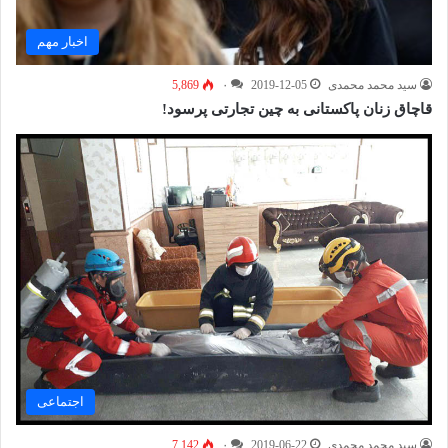
اخبار مهم
سید محمد محمدی
2019-12-05
۰
5,869
قاچاق زنان پاکستانی به چین تجارتی پرسود!
اجتماعی
سید محمد محمدی
2019-06-22
۰
7,142