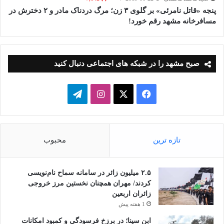
پنجه «قاتل نامرئی» بر گلوی ۳ زن؛ مرگ دردناک مادر و ۲ دخترش در
مسافرخانه مشهد رقم خورد!
صبح مشهد را در شبکه های اجتماعی دنبال کنید
فیسبوک
ایکس
اینستاگرام
تلگرام
تازه ترین
محبوب
۲.۵ میلیون زائر در سامانه سماح نام‌نویسی
کردند/ مهران همچنان نخستین مرز خروجی
زائران اربعین
1 هفته پیش
ابن سینا؛ در برزخِ فرسودگی و کمبود امکانات