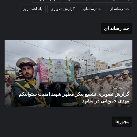
چند رسانه ای
چندرسانه‌ای
گزارش تصویری
یادداشت روز
چند رسانه ای
گزارش
گزا
تصویری
تصو
تشییع
آغاز
پیکر
سا
مطهر
تحص
شهید
دبی
امنیت
نمو
گ
ستوانیکم
دول
2024-10-28
گزارش تصویری تشییع پیکر مطهر شهید امنیت ستوانیکم
د
مهدی
دخت
مهدی خموشی در مشهد
ش
خموشی
کوث
در
با
مشهد
حضو
منط
مجوزها
یک
و