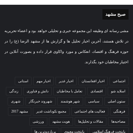
صبح مشهد
مشی رسانه ای وظیفه این مجموعه خبری و تحلیلی خواهد بود و اعضاء تحریریه
در تلاش هستند، آخرین اخبار تحلیل ها و گزارش ها از مشهد الرضا (ع) را در
حوزه فرهنگ و اقتصاد، انعکاس و مورد واکاوی قرار داده و بصورت آنلاین در
اختیار مخاطبان خود بگذارند.
اجتماعی
اخبار افغانستان
اخبار غدیر
اخبار مهم
استانی
اسلاید شو
اقتصادی
تعامل با مخاطبان
دانش و فناوری
زندگی
ستون اصلی
سیاسی
شهر هوشمند
شهروند خبرنگار
شهری
فرهنگی
فعالیت های اجتماعی
مجمع نکوداشت غدیر
مشهد 2017
مصاحبه‌ها
مقالات و تحلیل‌ها
هویت مشهد
ورزشی
پایتخت فرهنگ اسلامی
پایتخت معنوی
پربازدیدترین ها