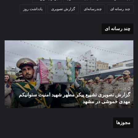
چند رسانه ای
چندرسانه‌ای
گزارش تصویری
یادداشت روز
چند رسانه ای
گزارش
گزا
تصویری
تصو
تشییع
آغاز
پیکر
سا
مطهر
تحص
شهید
دبی
امنیت
نمو
گ
ستوانیکم
دول
2024-10-28
گزارش تصویری تشییع پیکر مطهر شهید امنیت ستوانیکم
د
مهدی
دخت
مهدی خموشی در مشهد
ش
خموشی
کوث
در
با
مشهد
حضو
منط
مجوزها
یک
و