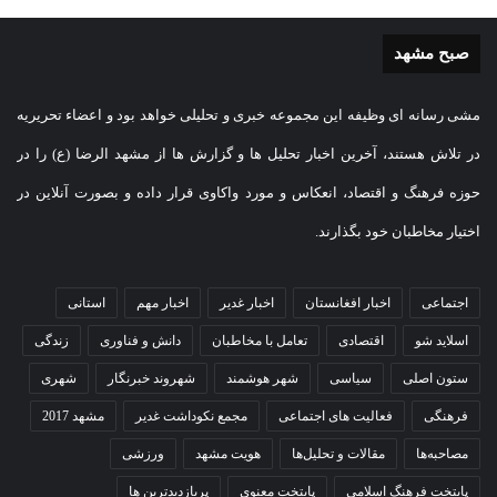
صبح مشهد
مشی رسانه ای وظیفه این مجموعه خبری و تحلیلی خواهد بود و اعضاء تحریریه
در تلاش هستند، آخرین اخبار تحلیل ها و گزارش ها از مشهد الرضا (ع) را در
حوزه فرهنگ و اقتصاد، انعکاس و مورد واکاوی قرار داده و بصورت آنلاین در
اختیار مخاطبان خود بگذارند.
اجتماعی
اخبار افغانستان
اخبار غدیر
اخبار مهم
استانی
اسلاید شو
اقتصادی
تعامل با مخاطبان
دانش و فناوری
زندگی
ستون اصلی
سیاسی
شهر هوشمند
شهروند خبرنگار
شهری
فرهنگی
فعالیت های اجتماعی
مجمع نکوداشت غدیر
مشهد 2017
مصاحبه‌ها
مقالات و تحلیل‌ها
هویت مشهد
ورزشی
پایتخت فرهنگ اسلامی
پایتخت معنوی
پربازدیدترین ها