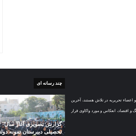
چند رسانه ای
گزارش
 اعضاء تحریریه در تلاش هستند، آخرین
ی
تصویری
آغاز
گ و اقتصاد، انعکاس و مورد واکاوی قرار
سال
2024-09-23
تحصیلی
گزارش تصویری آغاز سال
دبیرستان
تحصیلی دبیرستان نمونه دول
2024-10-
نمونه