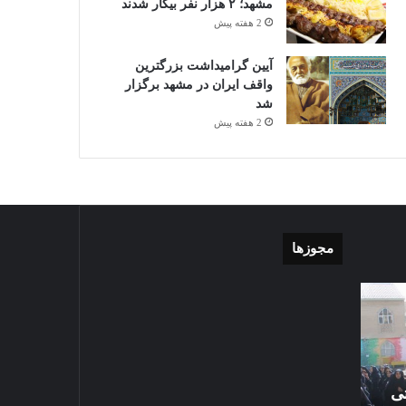
مشهد؛ ۲ هزار نفر بیکار شدند
2 هفته پیش
آیین گرامیداشت بزرگترین
واقف ایران در مشهد برگزار
شد
2 هفته پیش
مجوزها
موشن
گزارش
گرافی
تصویری
دهکده
اقامه
مدرن
نماز
ورزشی
عید
مشهد
سعید
تی
2026-05-27
قربان