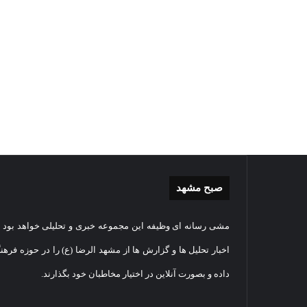
صبح مشهد
غبارروبی
گزارش
مشی رسانه ای وظیفه این مجموعه خبری و تحلیلی خواهد بود و
مضجع
تصویر
نورانی
تشییع
اخبار تحلیل ها و گزارش ها از مشهد الرضا (ع) را در حوزه فرهن
امام
پیکر
داده و بصورت آنلاین در اختیار مخاطبان خود بگذارند.
رضا(علیه
مطهر
السلام)
شهید
28
+
امنیت