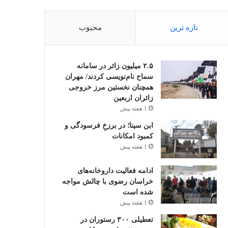
تازه ترین
محبوب
۲.۵ میلیون زائر در سامانه
سماح نام‌نویسی کردند/ مهران
همچنان نخستین مرز خروجی
زائران اربعین
1 هفته پیش
ابن سینا؛ در برزخِ فرسودگی و
کمبود امکانات
1 هفته پیش
ادامه فعالیت داروخانه‌های
خراسان رضوی با چالش مواجه
شده است
1 هفته پیش
تعطیلی ۳۰۰ رستوران در