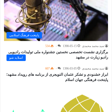
پایتخت فرهنگ اسلامی
سید محمد محمدی
1398-05-15
۰
534
برگزاری نشست تخصصی نخستین جشنواره ملی تولیدات رادیویی
رادیو زیارت در مشهد
اسلاید شو
سید محمد محمدی
1396-03-05
۰
607
ابراز خشنودی و تشکر عثمان التویجری از برنامه های رویداد مشهد؛
پایتخت فرهنگی جهان اسلام