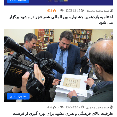
سید محمد محمدی
1395-12-15
۰
668
اختتامیه یازدهمین جشنواره بین المللی شعر فجر در مشهد برگزار
می شود
ستون اصلی
سید محمد محمدی
1395-12-12
۰
466
ظرفیت بالای فرهنگی و هنری مشهد برای بهره گیری از فرصت