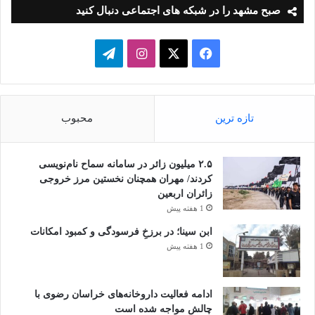
صبح مشهد را در شبکه های اجتماعی دنبال کنید
فیسبوک
ایکس
اینستاگرام
تلگرام
تازه ترین
محبوب
۲.۵ میلیون زائر در سامانه سماح نام‌نویسی
کردند/ مهران همچنان نخستین مرز خروجی
زائران اربعین
1 هفته پیش
ابن سینا؛ در برزخِ فرسودگی و کمبود امکانات
1 هفته پیش
ادامه فعالیت داروخانه‌های خراسان رضوی با
چالش مواجه شده است