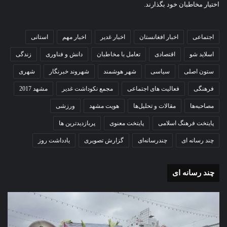
اختیار مخاطبان خود بگذارند.
اجتماعی
اخبار افغانستان
اخبار غدیر
اخبار مهم
استانی
اسلاید شو
اقتصادی
تعامل با مخاطبان
دانش و فناوری
زندگی
ستون اصلی
سیاسی
شهر هوشمند
شهروند خبرنگار
شهری
فرهنگی
فعالیت های اجتماعی
مجمع نکوداشت غدیر
مشهد 2017
مصاحبه‌ها
مقالات و تحلیل‌ها
هویت مشهد
ورزشی
پایتخت فرهنگ اسلامی
پایتخت معنوی
پربازدیدترین ها
چند رسانه ای
چندرسانه‌ای
گزارش تصویری
یادداشت روز
چند رسانه ای
گزارش
گزا
تصویری
تصو
تشییع
آغاز