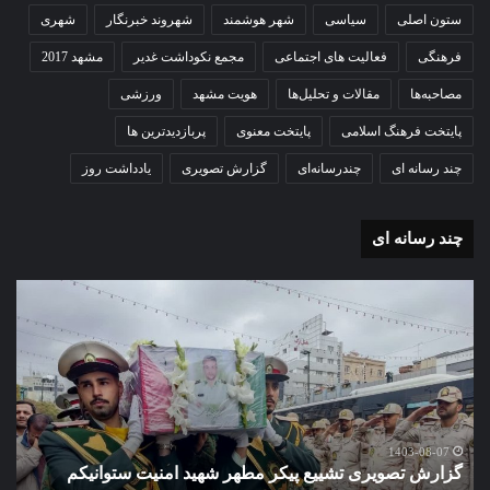
ستون اصلی
سیاسی
شهر هوشمند
شهروند خبرنگار
شهری
فرهنگی
فعالیت های اجتماعی
مجمع نکوداشت غدیر
مشهد 2017
مصاحبه‌ها
مقالات و تحلیل‌ها
هویت مشهد
ورزشی
پایتخت فرهنگ اسلامی
پایتخت معنوی
پربازدیدترین ها
چند رسانه ای
چندرسانه‌ای
گزارش تصویری
یادداشت روز
چند رسانه ای
گزارش
تصویری
آغاز
سال
تحصیلی
دبیرستان
نمونه
1403-07-02
گزارش تصوی
دولتی
1403-
تصویری تشییع پیکر مطهر شهید امنیت ستوانیکم
دخترانه کو
دخترانه