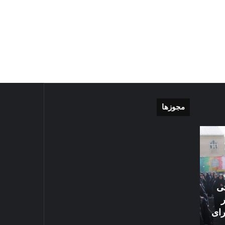
مجوزها
موشن
گزارش
گرافی
تصویری
دهکده
اقامه
مدرن
نماز
ورزشی
عید
مشهد
سعید
تی
1405-03-06
قربان
گزارش تصویری اق
1403-04-10
در
رای
موشن گرافی دهکده مدرن
سعید قربان در ح
حرم