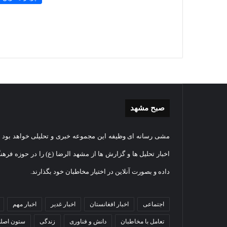
صبح مشهد
غبارروبی
گزارش
مشی رسانه ای وظیفه این مجموعه خبری و تحلیلی خواهد بود و
مضجع
تصویر
نورانی
تشییع
اخبار تحلیل ها و گزارش ها از مشهد الرضا (ع) را در حوزه فرهن
امام
پیکر
داده و بصورت آنلاین در اختیار مخاطبان خود بگذارند.
رضا(علیه
مطهر
السلام)
شهید
07
+
امنیت
اقامه نماز عید
گزا
اجتماعی
1404-07-05
اخبار افغانستان
اخبار غدیر
اخبار مهم
فیلم
ستوانی
 حرم امام رضا
غبارروبی مضجع نورانی امام
مطه
مهدی
تعامل با مخاطبان
دانش و فناوری
زندگی
ستون اصل