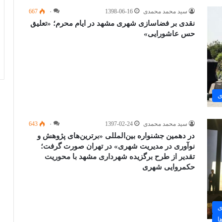
سید محمد محمدی
1398-06-16
۰
667
نقدی بر فضاسازی شهری مشهد در ایام محرم؛ «تعلیق
حس عاشورایی»
ی
سید محمد محمدی
1397-02-24
۰
643
در دهمین جشنواره بین‌المللی «برترین‌های پژوهش و
نوآوری در مدیریت شهری» در تهران صورت گرفت؛
تقدیر از طرح برگزیده شهرداری مشهد با محوریت
حکمروایی شهری
ی
ا