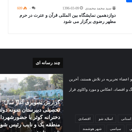
سید محمد محمدی
1396-03-09
۰
609
دوازدهمین نمایشگاه بین المللی قرآن و عترت در حرم
مطهر رضوی برگزار می شود
چند رسانه ای
گزارش
 اعضاء تحریریه در تلاش هستند، آخرین
ی
تصویری
آغاز
گ و اقتصاد، انعکاس و مورد واکاوی قرار
سال
1403-07-02
تحصیلی
گزارش تصویری آغاز سال
دبیرستان
تحصیلی دبیرستان نمونه دول
1403-08-
نمونه
رش تصویری تشییع پیکر
دخترانه کوثر با حضورشهردار
استانی
اسلاید شو
اقتصادی
کم
دولتی
ر شهید امنیت ستوانیکم
منطقه یک و نایب رئیس شو
دخترانه
ی
سیاسی
شهر هوشمند