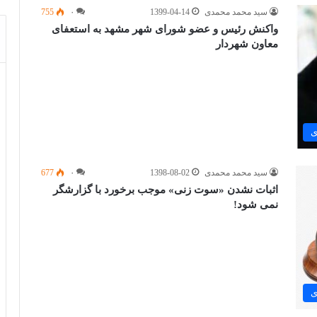
سید محمد محمدی
1399-04-14
۰
755
واکنش رئیس و عضو شورای شهر مشهد به استعفای
معاون شهردار
ی
سید محمد محمدی
1398-08-02
۰
677
اثبات نشدن «سوت زنی» موجب برخورد با گزارشگر
نمی شود!
ی