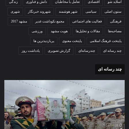
اسلاید شو
اقتصادی
تعامل با مخاطبان
دانش و فناوری
زندگی
ستون اصلی
سیاسی
شهر هوشمند
شهروند خبرنگار
شهری
فرهنگی
فعالیت های اجتماعی
مجمع نکوداشت غدیر
مشهد 2017
مصاحبه‌ها
مقالات و تحلیل‌ها
هویت مشهد
ورزشی
پایتخت فرهنگ اسلامی
پایتخت معنوی
پربازدیدترین ها
چند رسانه ای
چندرسانه‌ای
گزارش تصویری
یادداشت روز
چند رسانه ای
گزارش
گزا
تصویری
تصو
تشییع
آغاز
پیکر
سا
مطهر
تحص
شهید
دبی
امنیت
نمو
گ
ستوانیکم
دول
2024-10-28