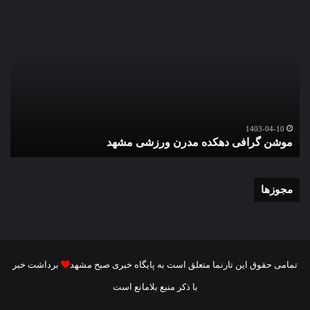
موشن
گزا
گرافی
تصو
دهکده
اقا
مدرن
نما
ورزشی
عید
مشهد
سعی
قرب
در
گ
حرم
1403-04-10
موشن گرافی دهکده مدرن ورزشی مشهد
ع
اما
رضا
علی
الس
مجوزها
تمامی حقوق این تارنما متعلق است به پایگاه خبری صبح مشهد
برداشت خبر
با ذکر منبع بلامانع است