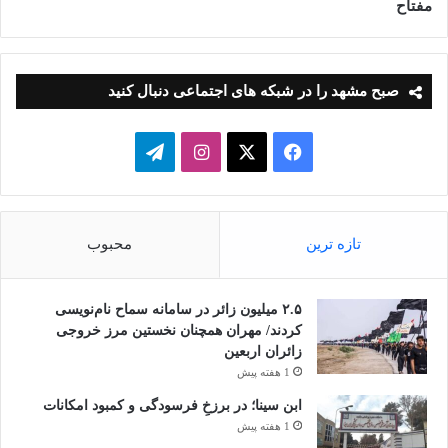
مفتاح
صبح مشهد را در شبکه های اجتماعی دنبال کنید
فیسبوک
ایکس
اینستاگرام
تلگرام
تازه ترین
محبوب
۲.۵ میلیون زائر در سامانه سماح نام‌نویسی
کردند/ مهران همچنان نخستین مرز خروجی
زائران اربعین
1 هفته پیش
ابن سینا؛ در برزخِ فرسودگی و کمبود امکانات
1 هفته پیش