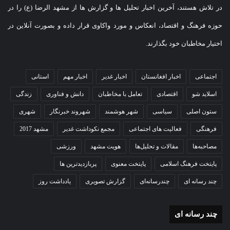
در تلاش هستند، آخرین اخبار تحلیل ها و گزارش ها از مشهد الرضا (ع) را در
حوزه فرهنگ و اقتصاد، انعکاس و مورد واکاوی قرار داده و بصورت آنلاین در
اختیار مخاطبان خود بگذارند.
اجتماعی
اخبار افغانستان
اخبار غدیر
اخبار مهم
استانی
اسلاید شو
اقتصادی
تعامل با مخاطبان
دانش و فناوری
زندگی
ستون اصلی
سیاسی
شهر هوشمند
شهروند خبرنگار
شهری
فرهنگی
فعالیت های اجتماعی
مجمع نکوداشت غدیر
مشهد 2017
مصاحبه‌ها
مقالات و تحلیل‌ها
هویت مشهد
ورزشی
پایتخت فرهنگ اسلامی
پایتخت معنوی
پربازدیدترین ها
چند رسانه ای
چندرسانه‌ای
گزارش تصویری
یادداشت روز
چند رسانه ای