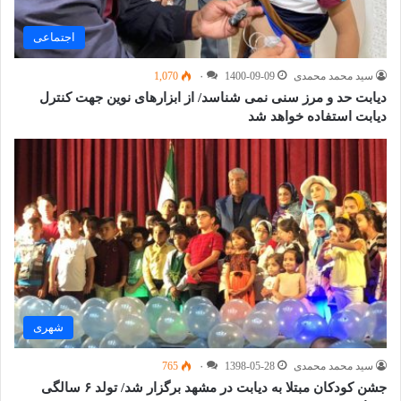
اجتماعی
سید محمد محمدی
1400-09-09
۰
1,070
دیابت حد و مرز سنی نمی شناسد/ از ابزارهای نوین جهت کنترل
دیابت استفاده خواهد شد
شهری
سید محمد محمدی
1398-05-28
۰
765
جشن کودکان مبتلا به دیابت در مشهد برگزار شد/ تولد ۶ سالگی